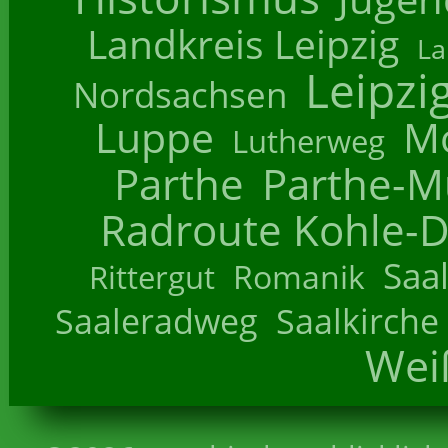
Landkreis Leipzig
La
Leipzi
Nordsachsen
Luppe
M
Lutherweg
Parthe
Parthe-M
Radroute Kohle-D
Saa
Romanik
Rittergut
Saaleradweg
Saalkirche
Wei