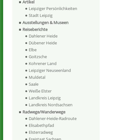
Artikel
Leipziger Persönlichkeiten
Stadt Leipzig
Ausstellungen & Museen
Reiseberichte
Dahlener Heide
Dübener Heide
Elbe
Goitzsche
Kohrener Land
Leipziger Neuseenland
Muldetal
Saale
Weiße Elster
Landkreis Leipzig
Landkreis Nordsachsen
Radwege/Wanderwege
Dahlener-Heide-Radroute
Elisabethpfad
Elsterradweg
Freistaat Sachsen