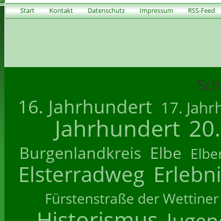
Start
Kontakt
Datenschutz
Impressum
RSS-Feed
Sch
16. Jahrhundert
17. Jahr
Jahrhundert
20
Burgenlandkreis
Elbe
Elbe
Elsterradweg
Erlebn
Fürstenstraße der Wettiner
Historismus
Jugend