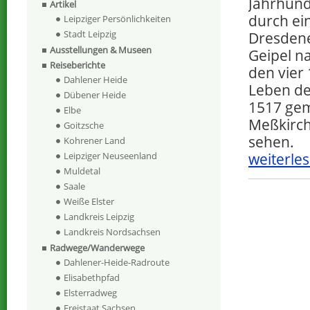
Jahrhund
Artikel
durch ei
Leipziger Persönlichkeiten
Stadt Leipzig
Dresdene
Ausstellungen & Museen
Geipel n
Reiseberichte
den vier
Dahlener Heide
Leben de
Dübener Heide
1517 gem
Elbe
Meßkirch 
Goitzsche
sehen.
Kohrener Land
weiterles
Leipziger Neuseenland
Muldetal
Saale
Weiße Elster
Landkreis Leipzig
Landkreis Nordsachsen
Radwege/Wanderwege
Dahlener-Heide-Radroute
Elisabethpfad
Elsterradweg
Freistaat Sachsen