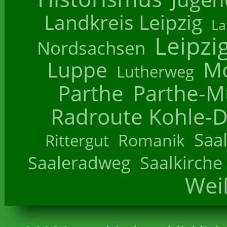
Landkreis Leipzig
La
Leipzi
Nordsachsen
Luppe
M
Lutherweg
Parthe
Parthe-M
Radroute Kohle-D
Saa
Romanik
Rittergut
Saaleradweg
Saalkirche
Wei