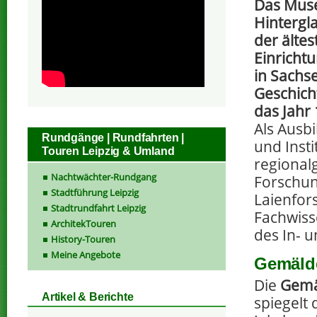
Das Mus
Hintergla
der ältes
Einrichtu
in Sachs
Geschicht
das Jahr
Als Aus
Rundgänge | Rundfahrten |
und Insti
Touren Leipzig & Umland
regional
Nachtwächter-Rundgang
Forschun
Stadtführung Leipzig
Laienfors
Stadtrundfahrt Leipzig
Fachwiss
ArchitekTouren
des In- 
History-Touren
Meine Angebote
Gemäld
Die
Gemä
Artikel & Berichte
spiegelt 