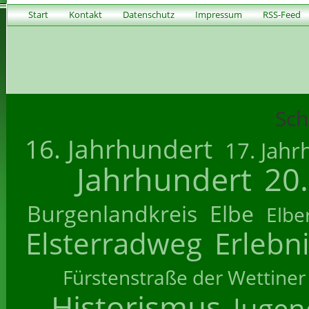
Start
Kontakt
Datenschutz
Impressum
RSS-Feed
Sch
16. Jahrhundert
17. Jahr
Jahrhundert
20
Burgenlandkreis
Elbe
Elbe
Elsterradweg
Erlebn
Fürstenstraße der Wettiner
Historismus
Jugend