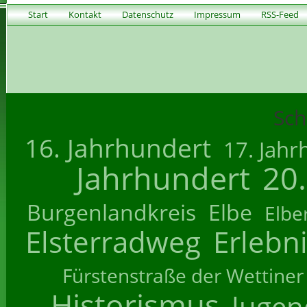
Start
Kontakt
Datenschutz
Impressum
RSS-Feed
Sch
16. Jahrhundert
17. Jahr
Jahrhundert
20
Burgenlandkreis
Elbe
Elbe
Elsterradweg
Erlebn
Fürstenstraße der Wettiner
Historismus
Jugend