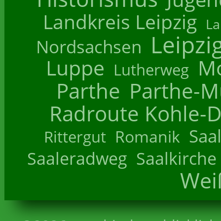
Landkreis Leipzig
La
Leipzi
Nordsachsen
Luppe
M
Lutherweg
Parthe
Parthe-M
Radroute Kohle-D
Saa
Romanik
Rittergut
Saaleradweg
Saalkirche
Wei