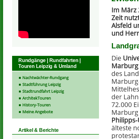
Im März 
Zeit nut
Alsfeld 
und Herr
Landgr
Die
Unive
Rundgänge | Rundfahrten |
Marburg
Touren Leipzig & Umland
des Land
Nachtwächter-Rundgang
Marburg-
Stadtführung Leipzig
Mittelhes
Stadtrundfahrt Leipzig
der Lahn
ArchitekTouren
72.000 E
History-Touren
Marburg 
Meine Angebote
Philipps-
älteste n
Artikel & Berichte
protesta