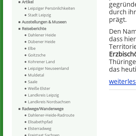
Artikel
gegründe
Leipziger Persönlichkeiten
durch ih
Stadt Leipzig
prägt.
Ausstellungen & Museen
Reiseberichte
Den Name
Dahlener Heide
dass hie
Dübener Heide
Territor
Elbe
Erzbisch
Goitzsche
Thüringe
Kohrener Land
das heut
Leipziger Neuseenland
Muldetal
weiterles
Saale
Weiße Elster
Landkreis Leipzig
Landkreis Nordsachsen
Radwege/Wanderwege
Dahlener-Heide-Radroute
Elisabethpfad
Elsterradweg
Freistaat Sachsen