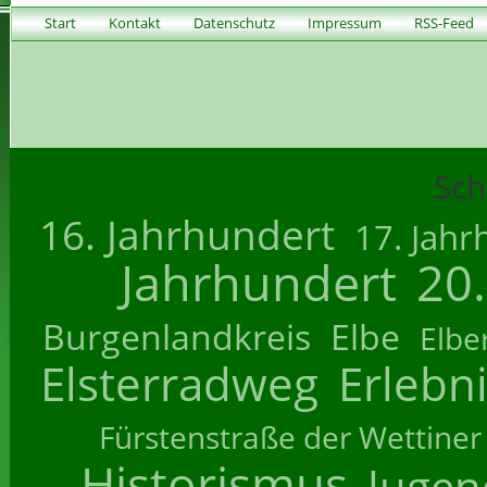
Start
Kontakt
Datenschutz
Impressum
RSS-Feed
Sch
16. Jahrhundert
17. Jahr
Jahrhundert
20
Burgenlandkreis
Elbe
Elbe
Elsterradweg
Erlebn
Fürstenstraße der Wettiner
Historismus
Jugend