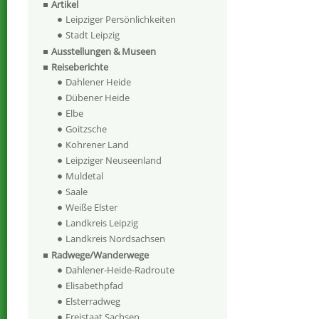
Artikel
Leipziger Persönlichkeiten
Stadt Leipzig
Ausstellungen & Museen
Reiseberichte
Dahlener Heide
Dübener Heide
Elbe
Goitzsche
Kohrener Land
Leipziger Neuseenland
Muldetal
Saale
Weiße Elster
Landkreis Leipzig
Landkreis Nordsachsen
Radwege/Wanderwege
Dahlener-Heide-Radroute
Elisabethpfad
Elsterradweg
Freistaat Sachsen