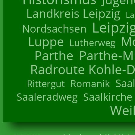
Landkreis Leipzig
La
Leipzi
Nordsachsen
Luppe
M
Lutherweg
Parthe
Parthe-M
Radroute Kohle-D
Saa
Romanik
Rittergut
Saaleradweg
Saalkirche
Wei