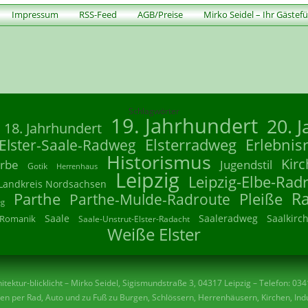
Impressum
RSS-Feed
AGB/Preise
Mirko Seidel – Ihr Gästef
Schlagwörter
19. Jahrhundert
20. 
18. Jahrhundert
Elsterradweg
Erlebnis
Elster-Saale-Radweg
Historismus
Kirc
rbe
Jugendstil
Gotik
Herrenhaus
Leipzig
Leipzig-Elbe-Rad
Landkreis Nordsachsen
R
Parthe
Parthe-Mulde-Radroute
Pleiße
eg
Saale
Saaleradweg
Saalkirc
Romanik
Saale-Unstrut-Elster-Radacht
Weiße Elster
tektur-blicklicht – Mirko Seidel, Sigismundstraße 3, 04317 Leipzig – Telefon: 03
n per Rad, Auto und zu Fuß zu Burgen, Schlössern, Herrenhäusern, Kirchen, Indu