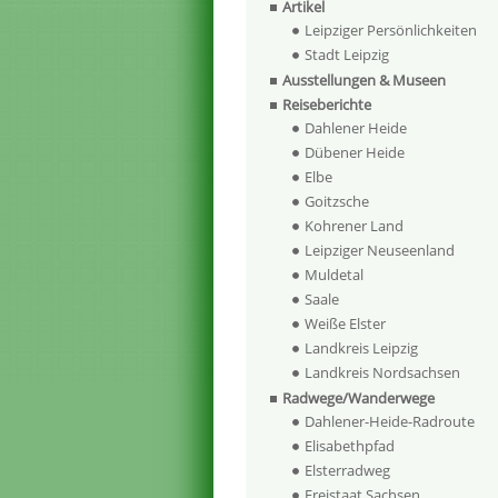
Artikel
Leipziger Persönlichkeiten
Stadt Leipzig
Ausstellungen & Museen
Reiseberichte
Dahlener Heide
Dübener Heide
Elbe
Goitzsche
Kohrener Land
Leipziger Neuseenland
Muldetal
Saale
Weiße Elster
Landkreis Leipzig
Landkreis Nordsachsen
Radwege/Wanderwege
Dahlener-Heide-Radroute
Elisabethpfad
Elsterradweg
Freistaat Sachsen