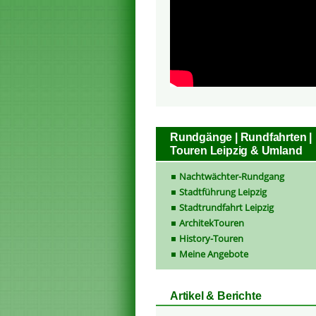
Rundgänge | Rundfahrten |
Touren Leipzig & Umland
Nachtwächter-Rundgang
Stadtführung Leipzig
Stadtrundfahrt Leipzig
ArchitekTouren
History-Touren
Meine Angebote
Artikel & Berichte