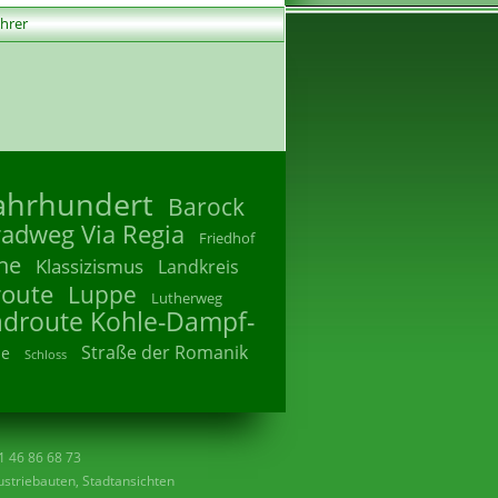
ührer
Jahrhundert
Barock
radweg Via Regia
Friedhof
he
Klassizismus
Landkreis
route
Luppe
Lutherweg
adroute Kohle-Dampf-
Straße der Romanik
he
Schloss
41 46 86 68 73
striebauten, Stadtansichten