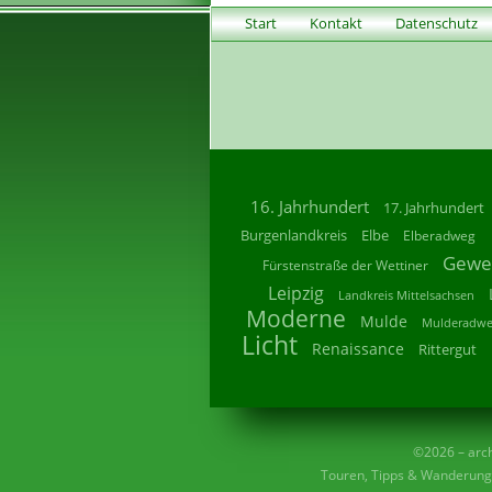
Start
Kontakt
Datenschutz
16. Jahrhundert
17. Jahrhundert
Burgenlandkreis
Elbe
Elberadweg
Gewe
Fürstenstraße der Wettiner
Leipzig
Landkreis Mittelsachsen
Moderne
Mulde
Mulderadw
Licht
Renaissance
Rittergut
©2026 – archi
Touren, Tipps & Wanderunge