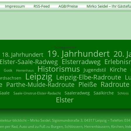
Impressum
RSS-Feed
AGB/Preise
Mirko Seidel – Ihr Gästef
Schlagwörter
19. Jahrhundert
20. 
18. Jahrhundert
Elsterradweg
Erlebnis
Elster-Saale-Radweg
Historismus
Kirche
Jugendstil
Gotik
Herrenhaus
Leipzig
Leipzig-Elbe-Radroute
L
ordsachsen
Radroute
e
Parthe-Mulde-Radroute
Pleiße
Saale
Saaleradweg
Saalkirche
Saale-Unstrut-Elster-Radacht
Schloss
Elster
tektur-blicklicht – Mirko Seidel, Sigismundstraße 3, 04317 Leipzig – Telefon: 03
n per Rad, Auto und zu Fuß zu Burgen, Schlössern, Herrenhäusern, Kirchen, Indu