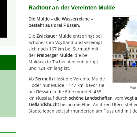
Radtour an der Vereinten Mulde
Die Mulde – die Wasserreiche –
besteht aus drei Flüssen.
Die
Zwickauer Mulde
entspringt bei
Schöneck im Vogtland und vereinigt
sich nach 167 km bei Sermuth mit
der
Freiberger Mulde
, die bei
Moldava in Tschechien entspringt
und 124 km lang ist.
Ab
Sermuth
fließt die Vereinte Mulde
– oder nur Mulde – 147 km, bevor sie
Mark
bei
Dessau
in die Elbe mündet. 438
km Flusslauf durch
schöne Landschaften
, vom
Vogtl
Tieflandsbucht
bis an die Elbe. An ihren Ufern steh
Städte leben seit Jahrhunderten am Fluss und mit d