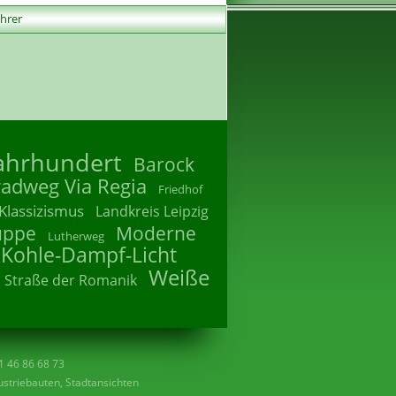
ührer
Jahrhundert
Barock
radweg Via Regia
Friedhof
Klassizismus
Landkreis Leipzig
uppe
Moderne
Lutherweg
 Kohle-Dampf-Licht
Weiße
Straße der Romanik
41 46 86 68 73
striebauten, Stadtansichten