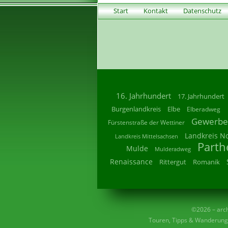
Start
Kontakt
Datenschutz
16. Jahrhundert
17. Jahrhundert
Burgenlandkreis
Elbe
Elberadweg
Gewerbe
Fürstenstraße der Wettiner
Landkreis N
Landkreis Mittelsachsen
Parth
Mulde
Mulderadweg
Renaissance
Rittergut
Romanik
©2026 – archi
Touren, Tipps & Wanderunge