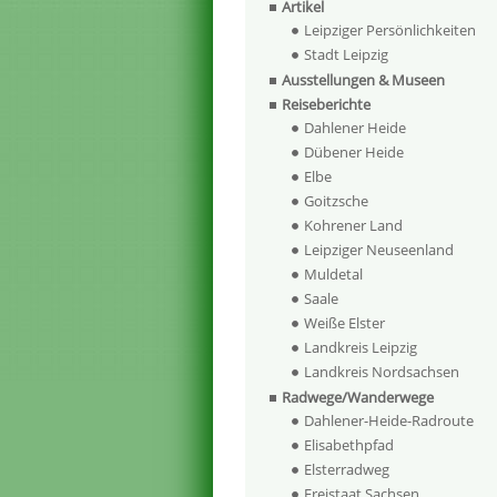
Artikel
Leipziger Persönlichkeiten
Stadt Leipzig
Ausstellungen & Museen
Reiseberichte
Dahlener Heide
Dübener Heide
Elbe
Goitzsche
Kohrener Land
Leipziger Neuseenland
Muldetal
Saale
Weiße Elster
Landkreis Leipzig
Landkreis Nordsachsen
Radwege/Wanderwege
Dahlener-Heide-Radroute
Elisabethpfad
Elsterradweg
Freistaat Sachsen