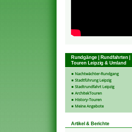
Rundgänge | Rundfahrten |
Touren Leipzig & Umland
Nachtwächter-Rundgang
Stadtführung Leipzig
Stadtrundfahrt Leipzig
ArchitekTouren
History-Touren
Meine Angebote
Artikel & Berichte