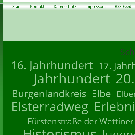
Start
Kontakt
Datenschutz
Impressum
RSS-Feed
Sch
16. Jahrhundert
17. Jahr
Jahrhundert
20
Burgenlandkreis
Elbe
Elbe
Elsterradweg
Erlebn
Fürstenstraße der Wettiner
Historismus
Jugend