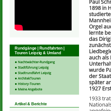
Paul Sch
1898 in 
studiert
Mannhei
Orgel au
lernte b
das Dirig
zunächst
Rundgänge | Rundfahrten |
Liedbegle
Touren Leipzig & Umland
auch als 
Nachtwächter-Rundgang
Unterhal
Stadtführung Leipzig
wurde Pa
Stadtrundfahrt Leipzig
der Staa
ArchitekTouren
später an
History-Touren
1927 Ers
Meine Angebote
1933 tra
National
Artikel & Berichte
angefei