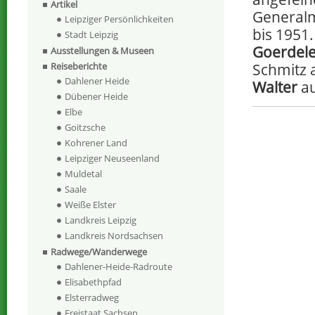
Artikel
Generalmu
Leipziger Persönlichkeiten
bis 1951
Stadt Leipzig
Goerdele
Ausstellungen & Museen
Schmitz 
Reiseberichte
Dahlener Heide
Walter
au
Dübener Heide
Elbe
Goitzsche
Kohrener Land
Leipziger Neuseenland
Muldetal
Saale
Weiße Elster
Landkreis Leipzig
Landkreis Nordsachsen
Radwege/Wanderwege
Dahlener-Heide-Radroute
Elisabethpfad
Elsterradweg
Freistaat Sachsen