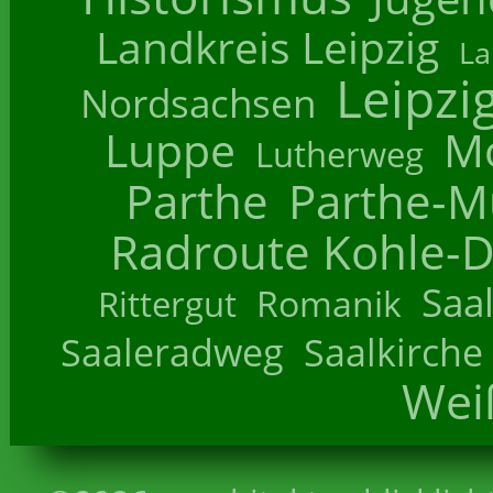
Landkreis Leipzig
La
Leipzi
Nordsachsen
Luppe
M
Lutherweg
Parthe
Parthe-M
Radroute Kohle-D
Saa
Romanik
Rittergut
Saaleradweg
Saalkirche
Wei