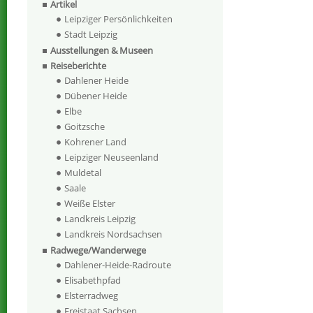
Artikel
Leipziger Persönlichkeiten
Stadt Leipzig
Ausstellungen & Museen
Reiseberichte
Dahlener Heide
Dübener Heide
Elbe
Goitzsche
Kohrener Land
Leipziger Neuseenland
Muldetal
Saale
Weiße Elster
Landkreis Leipzig
Landkreis Nordsachsen
Radwege/Wanderwege
Dahlener-Heide-Radroute
Elisabethpfad
Elsterradweg
Freistaat Sachsen