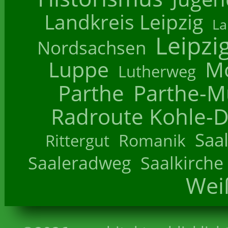
Landkreis Leipzig
La
Leipzi
Nordsachsen
Luppe
M
Lutherweg
Parthe
Parthe-M
Radroute Kohle-D
Saa
Romanik
Rittergut
Saaleradweg
Saalkirche
Wei