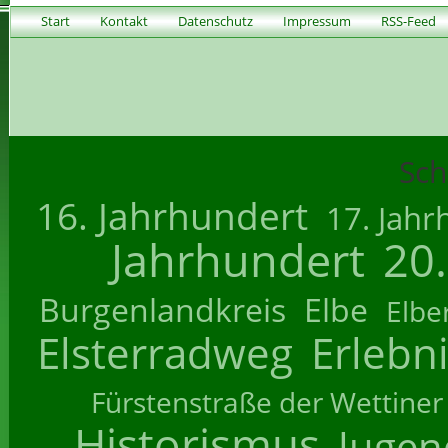
Start
Kontakt
Datenschutz
Impressum
RSS-Feed
Sch
16. Jahrhundert
17. Jahr
Jahrhundert
20
Burgenlandkreis
Elbe
Elbe
Elsterradweg
Erlebn
Fürstenstraße der Wettiner
Historismus
Jugend