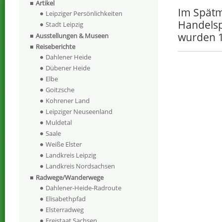
Artikel
Im Spätm
Leipziger Persönlichkeiten
Handelsp
Stadt Leipzig
wurden 1
Ausstellungen & Museen
Reiseberichte
Dahlener Heide
Dübener Heide
Elbe
Goitzsche
Kohrener Land
Leipziger Neuseenland
Muldetal
Saale
Weiße Elster
Landkreis Leipzig
Landkreis Nordsachsen
Radwege/Wanderwege
Dahlener-Heide-Radroute
Elisabethpfad
Elsterradweg
Freistaat Sachsen