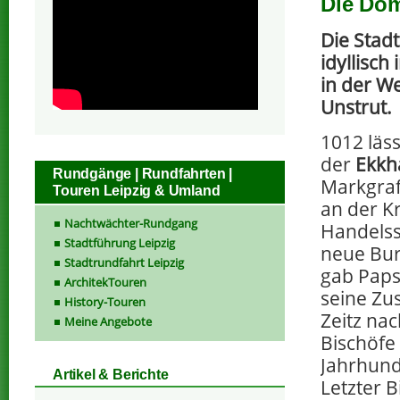
Die Do
Die Stad
idyllisch
in der W
Unstrut.
1012 läs
der
Ekkh
Rundgänge | Rundfahrten |
Markgraf
Touren Leipzig & Umland
an der K
Nachtwächter-Rundgang
Handelss
Stadtführung Leipzig
neue Bur
Stadtrundfahrt Leipzig
gab Paps
ArchitekTouren
seine Zu
History-Touren
Zeitz na
Meine Angebote
Bischöfe
Jahrhunde
Artikel & Berichte
Letzter 