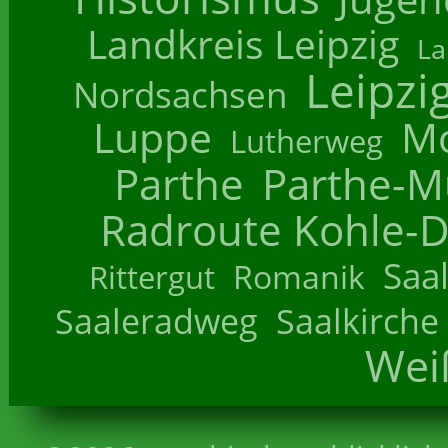
Landkreis Leipzig
La
Leipzi
Nordsachsen
Luppe
M
Lutherweg
Parthe
Parthe-M
Radroute Kohle-D
Saa
Romanik
Rittergut
Saaleradweg
Saalkirche
Wei