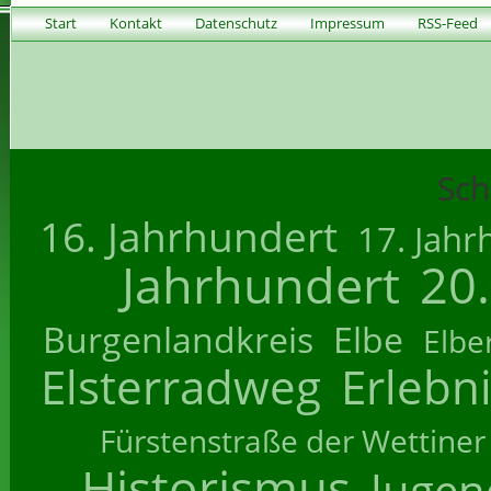
Start
Kontakt
Datenschutz
Impressum
RSS-Feed
Sch
16. Jahrhundert
17. Jahr
Jahrhundert
20
Burgenlandkreis
Elbe
Elbe
Elsterradweg
Erlebn
Fürstenstraße der Wettiner
Historismus
Jugend