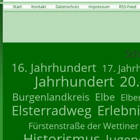
Start
Kontakt
Datenschutz
Impressum
RSS-Feed
Sch
16. Jahrhundert
17. Jahr
Jahrhundert
20
Burgenlandkreis
Elbe
Elbe
Elsterradweg
Erlebn
Fürstenstraße der Wettiner
Historismus
Jugend