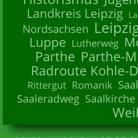
Landkreis Leipzig
La
Leipzi
Nordsachsen
Luppe
M
Lutherweg
Parthe
Parthe-M
Radroute Kohle-D
Saa
Romanik
Rittergut
Saaleradweg
Saalkirche
Wei