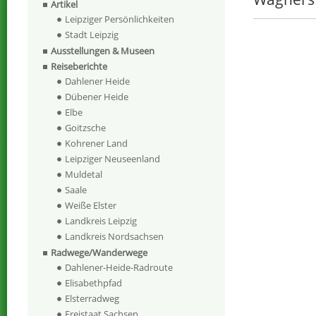
Artikel
Leipziger Persönlichkeiten
Stadt Leipzig
Ausstellungen & Museen
Reiseberichte
Dahlener Heide
Dübener Heide
Elbe
Goitzsche
Kohrener Land
Leipziger Neuseenland
Muldetal
Saale
Weiße Elster
Landkreis Leipzig
Landkreis Nordsachsen
Radwege/Wanderwege
Dahlener-Heide-Radroute
Elisabethpfad
Elsterradweg
Freistaat Sachsen