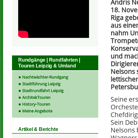
Andris N
18. Nove
Riga geb
aus eine
nahm Unt
Trompet
Konserva
und mach
Rundgänge | Rundfahrten |
Dirigier
Touren Leipzig & Umland
Nelsons 
Nachtwächter-Rundgang
lettisch
Stadtführung Leipzig
Petersbu
Stadtrundfahrt Leipzig
ArchitekTouren
Seine ers
History-Touren
Orcheste
Meine Angebote
Chefdirig
Sein Deb
Nelsons b
Artikel & Berichte
Wagners 