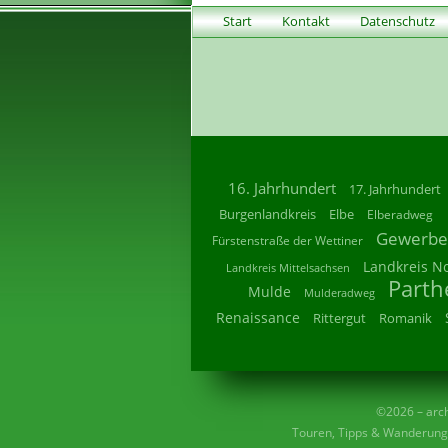
Start
Kontakt
Datenschutz
16. Jahrhundert
17. Jahrhundert
Burgenlandkreis
Elbe
Elberadweg
Gewerbe
Fürstenstraße der Wettiner
Landkreis N
Landkreis Mittelsachsen
Parth
Mulde
Mulderadweg
Renaissance
Rittergut
Romanik
©2026 – archi
Touren, Tipps & Wanderunge