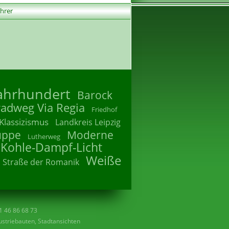
ührer
Jahrhundert
Barock
radweg Via Regia
Friedhof
Klassizismus
Landkreis Leipzig
uppe
Moderne
Lutherweg
 Kohle-Dampf-Licht
Weiße
Straße der Romanik
41 46 86 68 73
striebauten, Stadtansichten