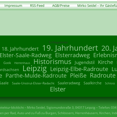
Impressum
RSS-Feed
AGB/Preise
Mirko Seidel – Ihr Gästef
Schlagwörter
19. Jahrhundert
20. 
18. Jahrhundert
Elsterradweg
Erlebnis
Elster-Saale-Radweg
Historismus
Kirche
Jugendstil
Gotik
Herrenhaus
Leipzig
Leipzig-Elbe-Radroute
L
ordsachsen
Radroute
e
Parthe-Mulde-Radroute
Pleiße
Saale
Saaleradweg
Saalkirche
Saale-Unstrut-Elster-Radacht
Schloss
Elster
tektur-blicklicht – Mirko Seidel, Sigismundstraße 3, 04317 Leipzig – Telefon: 03
n per Rad, Auto und zu Fuß zu Burgen, Schlössern, Herrenhäusern, Kirchen, Indu