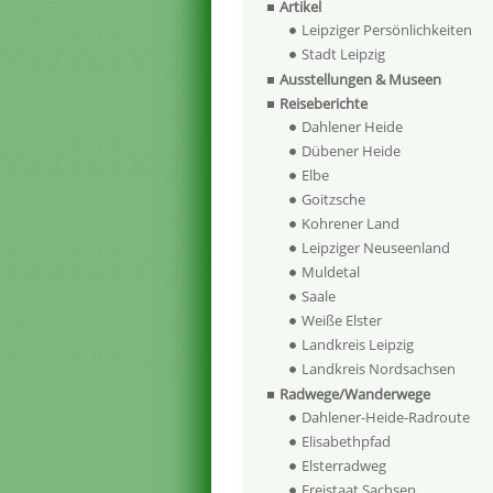
Artikel
Leipziger Persönlichkeiten
Stadt Leipzig
Ausstellungen & Museen
Reiseberichte
Dahlener Heide
Dübener Heide
Elbe
Goitzsche
Kohrener Land
Leipziger Neuseenland
Muldetal
Saale
Weiße Elster
Landkreis Leipzig
Landkreis Nordsachsen
Radwege/Wanderwege
Dahlener-Heide-Radroute
Elisabethpfad
Elsterradweg
Freistaat Sachsen