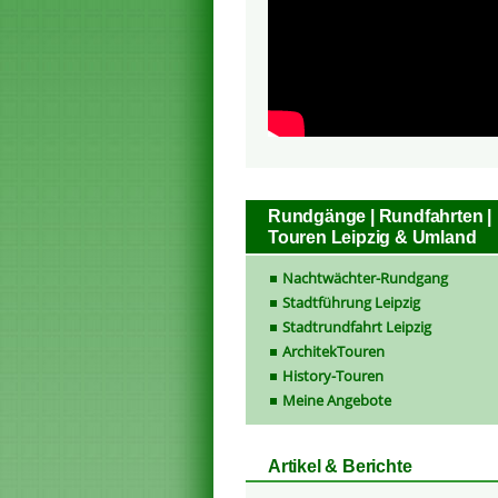
Rundgänge | Rundfahrten |
Touren Leipzig & Umland
Nachtwächter-Rundgang
Stadtführung Leipzig
Stadtrundfahrt Leipzig
ArchitekTouren
History-Touren
Meine Angebote
Artikel & Berichte