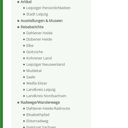
Artikel
Leipziger Persönlichkeiten
Stadt Leipzig
Ausstellungen & Museen
Reiseberichte
Dahlener Heide
Dübener Heide
Elbe
Goitzsche
Kohrener Land
Leipziger Neuseenland
Muldetal
Saale
Weiße Elster
Landkreis Leipzig
Landkreis Nordsachsen
Radwege/Wanderwege
Dahlener-Heide-Radroute
Elisabethpfad
Elsterradweg
Freistaat Sachsen