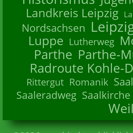
Landkreis Leipzig
La
Leipzi
Nordsachsen
Luppe
M
Lutherweg
Parthe
Parthe-M
Radroute Kohle-D
Saa
Romanik
Rittergut
Saaleradweg
Saalkirche
Wei