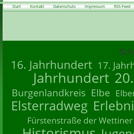
Start
Kontakt
Datenschutz
Impressum
RSS-Feed
Sch
16. Jahrhundert
17. Jahr
Jahrhundert
20
Burgenlandkreis
Elbe
Elbe
Elsterradweg
Erlebn
Fürstenstraße der Wettiner
Historismus
Jugend