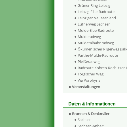
Grüner Ring Leipzig
Leipzig-Elbe-Radroute
Leipziger Neuseenland
Lutherweg Sachsen
Mulde-Elbe-Radroute
Mulderadweg
Muldetalbahnradweg
Ökumenischer Pilgerweg (Ja
Parthe-Mulde-Radroute
Pleißeradweg
Radroute Kohren-Rochlitzer
Torgischer Weg
Via Porphyria
Veranstaltungen
Daten & Informationen
Brunnen & Denkmäler
Sachsen
Sachsen-Anhalt