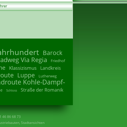
ührer
Jahrhundert
Barock
radweg Via Regia
Friedhof
he
Klassizismus
Landkreis
route
Luppe
Lutherweg
adroute Kohle-Dampf-
Straße der Romanik
he
Schloss
41 46 86 68 73
striebauten, Stadtansichten