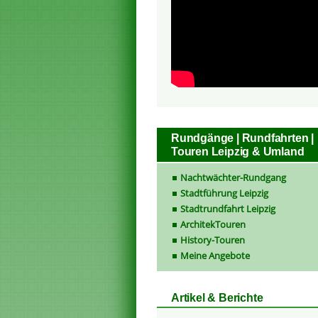
Rundgänge | Rundfahrten |
Touren Leipzig & Umland
Nachtwächter-Rundgang
Stadtführung Leipzig
Stadtrundfahrt Leipzig
ArchitekTouren
History-Touren
Meine Angebote
Artikel & Berichte