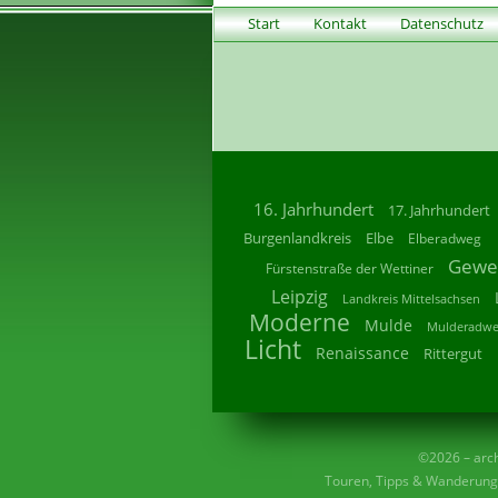
Start
Kontakt
Datenschutz
16. Jahrhundert
17. Jahrhundert
Burgenlandkreis
Elbe
Elberadweg
Gewe
Fürstenstraße der Wettiner
Leipzig
Landkreis Mittelsachsen
Moderne
Mulde
Mulderadw
Licht
Renaissance
Rittergut
©2026 – archi
Touren, Tipps & Wanderunge