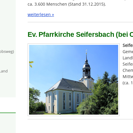
ca. 3.600 Menschen (Stand 31.12.2015).
weiterlesen »
Ev. Pfarrkirche Seifersbach (bei
Seif
Geme
kobsweg)
Landk
Seife
Chem
-Land
Mittw
(ca. 