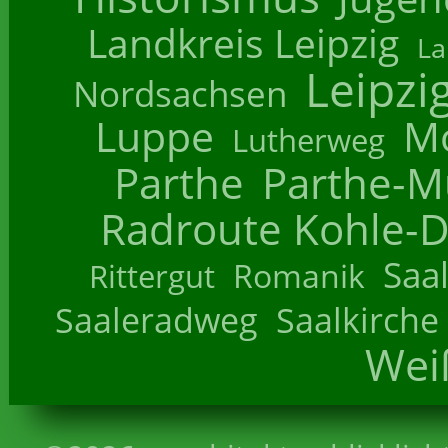
Landkreis Leipzig
La
Leipzi
Nordsachsen
Luppe
M
Lutherweg
Parthe
Parthe-M
Radroute Kohle-D
Saa
Romanik
Rittergut
Saaleradweg
Saalkirche
Wei