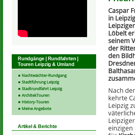
Caspar F
in Leipz
Leipzige
Löbelt e
seinem Va
der Ritte
den Bild
Rundgänge | Rundfahrten |
Dresdner
Touren Leipzig & Umland
Balthasa
Nachtwächter-Rundgang
zusamm
Stadtführung Leipzig
Stadtrundfahrt Leipzig
Nach dem
ArchitekTouren
kehrte C
History-Touren
Leipzig z
Meine Angebote
väterlich
Leipzige
einzigen 
Artikel & Berichte