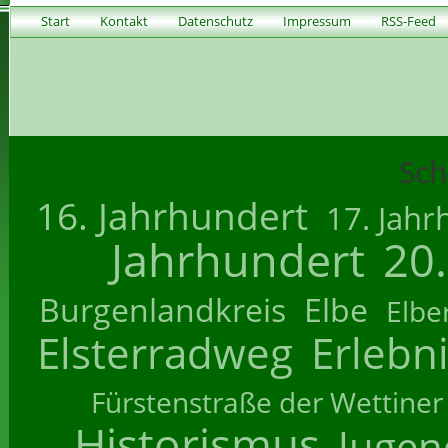
Start
Kontakt
Datenschutz
Impressum
RSS-Feed
Sch
16. Jahrhundert
17. Jahr
Jahrhundert
20
Burgenlandkreis
Elbe
Elbe
Elsterradweg
Erlebn
Fürstenstraße der Wettiner
Historismus
Jugend