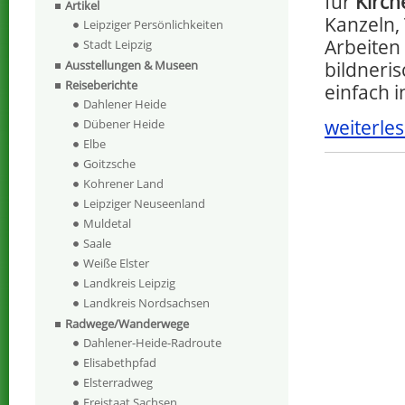
für
Kirch
Artikel
Kanzeln,
Leipziger Persönlichkeiten
Arbeiten
Stadt Leipzig
bildneri
Ausstellungen & Museen
Reiseberichte
einfach i
Dahlener Heide
weiterles
Dübener Heide
Elbe
Goitzsche
Kohrener Land
Leipziger Neuseenland
Muldetal
Saale
Weiße Elster
Landkreis Leipzig
Landkreis Nordsachsen
Radwege/Wanderwege
Dahlener-Heide-Radroute
Elisabethpfad
Elsterradweg
Freistaat Sachsen