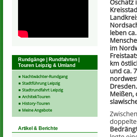
Oschatz 
Kreissta
Landkrei
Nordsach
leben ca
Menschen.
im Nord
Freistaat
Rundgänge | Rundfahrten |
km östlic
Touren Leipzig & Umland
und ca. 
Nachtwächter-Rundgang
nordwest
Stadtführung Leipzig
Dresden.
Stadtrundfahrt Leipzig
Meißen, 
ArchitekTouren
slawisch
History-Touren
Meine Angebote
Zwischen
doppelt
Bedräng
Artikel & Berichte
legte ei