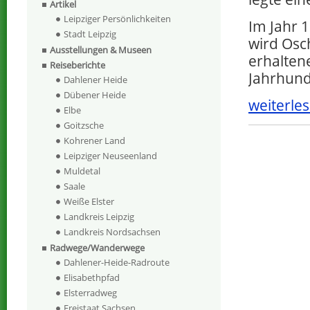
Artikel
Leipziger Persönlichkeiten
Im Jahr 
Stadt Leipzig
wird Osc
Ausstellungen & Museen
erhalten
Reiseberichte
Jahrhund
Dahlener Heide
Dübener Heide
weiterles
Elbe
Goitzsche
Kohrener Land
Leipziger Neuseenland
Muldetal
Saale
Weiße Elster
Landkreis Leipzig
Landkreis Nordsachsen
Radwege/Wanderwege
Dahlener-Heide-Radroute
Elisabethpfad
Elsterradweg
Freistaat Sachsen