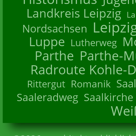
Landkreis Leipzig
La
Leipzi
Nordsachsen
Luppe
M
Lutherweg
Parthe
Parthe-M
Radroute Kohle-D
Saa
Romanik
Rittergut
Saaleradweg
Saalkirche
Wei