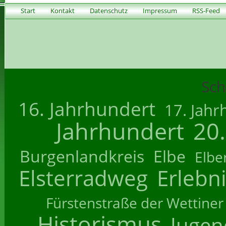
Start
Kontakt
Datenschutz
Impressum
RSS-Feed
Sch
16. Jahrhundert
17. Jahr
Jahrhundert
20
Burgenlandkreis
Elbe
Elbe
Elsterradweg
Erlebn
Fürstenstraße der Wettiner
Historismus
Jugend