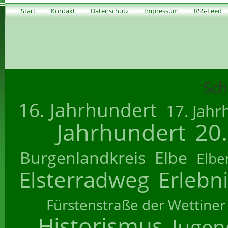
Start
Kontakt
Datenschutz
Impressum
RSS-Feed
Sch
16. Jahrhundert
17. Jahr
Jahrhundert
20
Burgenlandkreis
Elbe
Elbe
Elsterradweg
Erlebn
Fürstenstraße der Wettiner
Historismus
Jugend