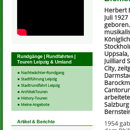
Herbert 
Juli 1927
geboren. 
musikali
Königlic
Stockhol
Uppsala, 
Rundgänge | Rundfahrten |
Juilliard
Touren Leipzig & Umland
City, zei
Nachtwächter-Rundgang
Darmstad
Stadtführung Leipzig
Barockmu
Stadtrundfahrt Leipzig
Cantoru
ArchitekTouren
arbeitete
History-Touren
Salzburg
Meine Angebote
Bernstei
1954 gab
Artikel & Berichte