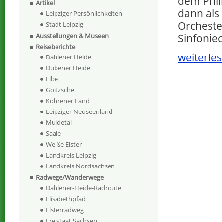
dem Phi
Artikel
dann als
Leipziger Persönlichkeiten
Orchester
Stadt Leipzig
Sinfonie
Ausstellungen & Museen
Reiseberichte
weiterles
Dahlener Heide
Dübener Heide
Elbe
Goitzsche
Kohrener Land
Leipziger Neuseenland
Muldetal
Saale
Weiße Elster
Landkreis Leipzig
Landkreis Nordsachsen
Radwege/Wanderwege
Dahlener-Heide-Radroute
Elisabethpfad
Elsterradweg
Freistaat Sachsen