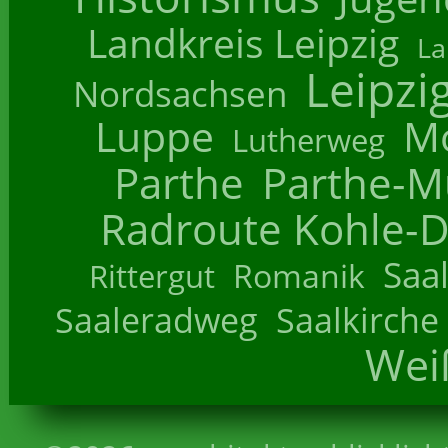
Landkreis Leipzig
La
Leipzi
Nordsachsen
Luppe
M
Lutherweg
Parthe
Parthe-M
Radroute Kohle-D
Saa
Romanik
Rittergut
Saaleradweg
Saalkirche
Wei