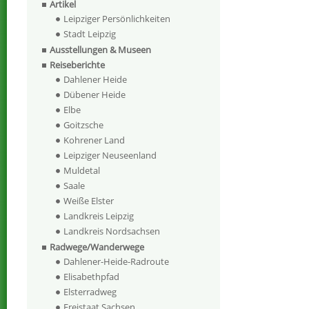
Artikel
Leipziger Persönlichkeiten
Stadt Leipzig
Ausstellungen & Museen
Reiseberichte
Dahlener Heide
Dübener Heide
Elbe
Goitzsche
Kohrener Land
Leipziger Neuseenland
Muldetal
Saale
Weiße Elster
Landkreis Leipzig
Landkreis Nordsachsen
Radwege/Wanderwege
Dahlener-Heide-Radroute
Elisabethpfad
Elsterradweg
Freistaat Sachsen