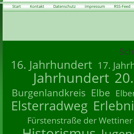
Start
Kontakt
Datenschutz
Impressum
RSS-Feed
Sch
16. Jahrhundert
17. Jahr
Jahrhundert
20
Burgenlandkreis
Elbe
Elbe
Elsterradweg
Erlebn
Fürstenstraße der Wettiner
Historismus
Jugend