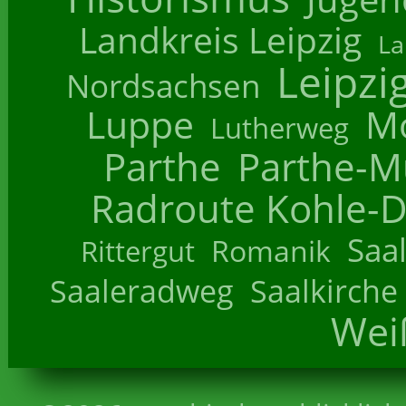
Landkreis Leipzig
La
Leipzi
Nordsachsen
Luppe
M
Lutherweg
Parthe
Parthe-M
Radroute Kohle-D
Saa
Romanik
Rittergut
Saaleradweg
Saalkirche
Wei