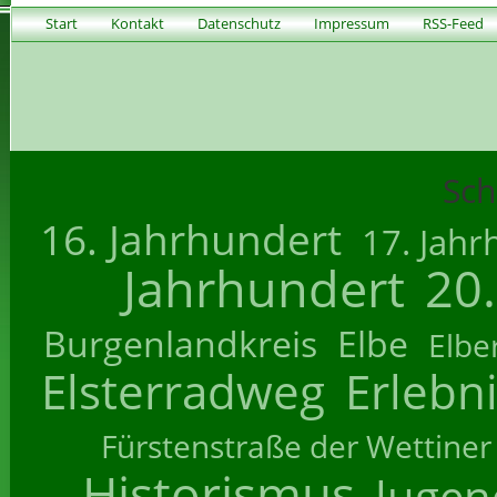
Start
Kontakt
Datenschutz
Impressum
RSS-Feed
Sch
16. Jahrhundert
17. Jahr
Jahrhundert
20
Burgenlandkreis
Elbe
Elbe
Elsterradweg
Erlebn
Fürstenstraße der Wettiner
Historismus
Jugend