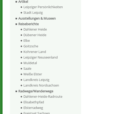
Artikel
Leipziger Persönlichkeiten
Stadt Leipzig
Ausstellungen & Museen
Reiseberichte
Dahlener Heide
Dübener Heide
Elbe
Goitzsche
Kohrener Land
Leipziger Neuseenland
Muldetal
Saale
Weiße Elster
Landkreis Leipzig
Landkreis Nordsachsen
Radwege/Wanderwege
Dahlener-Heide-Radroute
Elisabethpfad
Elsterradweg
Freistaat Sachsen