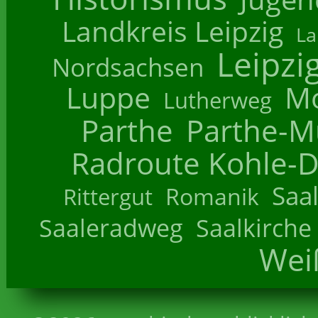
Landkreis Leipzig
La
Leipzi
Nordsachsen
Luppe
M
Lutherweg
Parthe
Parthe-M
Radroute Kohle-D
Saa
Romanik
Rittergut
Saaleradweg
Saalkirche
Wei