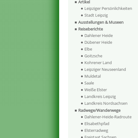
Artikel
Leipziger Persönlichkeiten
Stadt Leipzig
Ausstellungen & Museen
Reiseberichte
Dahlener Heide
Dübener Heide
Elbe
Goitzsche
Kohrener Land
Leipziger Neuseenland
Muldetal
Saale
Weiße Elster
Landkreis Leipzig
Landkreis Nordsachsen
Radwege/Wanderwege
Dahlener-Heide-Radroute
Elisabethpfad
Elsterradweg
Freistaat Sachsen