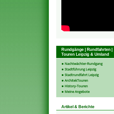
Rundgänge | Rundfahrten |
Touren Leipzig & Umland
Nachtwächter-Rundgang
Stadtführung Leipzig
Stadtrundfahrt Leipzig
ArchitekTouren
History-Touren
Meine Angebote
Artikel & Berichte