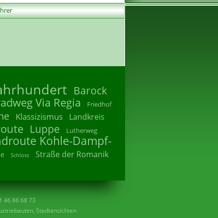
ührer
Jahrhundert
Barock
radweg Via Regia
Friedhof
he
Klassizismus
Landkreis
route
Luppe
Lutherweg
adroute Kohle-Dampf-
Straße der Romanik
he
Schloss
41 46 86 68 73
striebauten, Stadtansichten