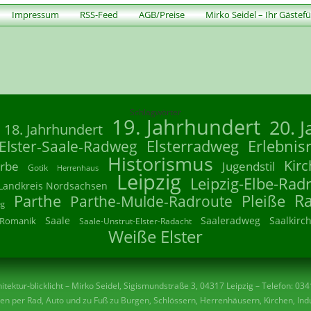
Impressum
RSS-Feed
AGB/Preise
Mirko Seidel – Ihr Gästef
Schlagwörter
19. Jahrhundert
20. 
18. Jahrhundert
Elsterradweg
Erlebnis
Elster-Saale-Radweg
Historismus
Kirc
rbe
Jugendstil
Gotik
Herrenhaus
Leipzig
Leipzig-Elbe-Rad
Landkreis Nordsachsen
R
Parthe
Parthe-Mulde-Radroute
Pleiße
eg
Saale
Saaleradweg
Saalkirc
Romanik
Saale-Unstrut-Elster-Radacht
Weiße Elster
tektur-blicklicht – Mirko Seidel, Sigismundstraße 3, 04317 Leipzig – Telefon: 03
n per Rad, Auto und zu Fuß zu Burgen, Schlössern, Herrenhäusern, Kirchen, Indu