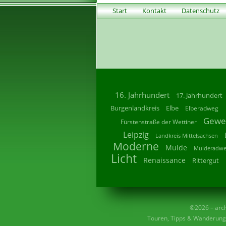
Start
Kontakt
Datenschutz
16. Jahrhundert
17. Jahrhundert
Burgenlandkreis
Elbe
Elberadweg
Gewe
Fürstenstraße der Wettiner
Leipzig
Landkreis Mittelsachsen
Moderne
Mulde
Mulderadw
Licht
Renaissance
Rittergut
©2026 – archi
Touren, Tipps & Wanderunge