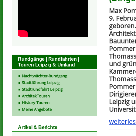
Max Pom
9. Februa
geboren.
Architek
Bauunte
Pommer 
Thomassc
Rundgänge | Rundfahrten |
und grün
Touren Leipzig & Umland
Kammero
Nachtwächter-Rundgang
Thomass
Stadtführung Leipzig
Pommer 
Stadtrundfahrt Leipzig
Dirigiere
ArchitekTouren
Leipzig 
History-Touren
Universit
Meine Angebote
weiterles
Artikel & Berichte