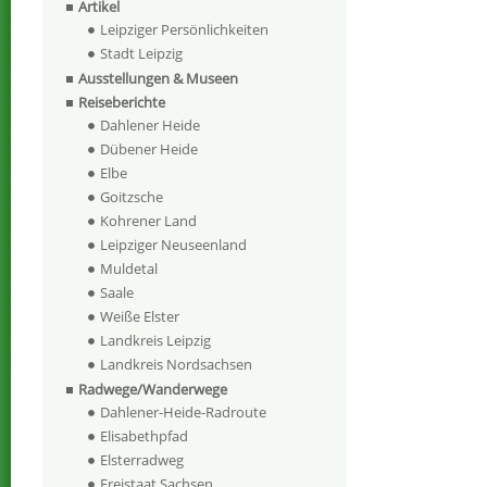
Artikel
Leipziger Persönlichkeiten
Stadt Leipzig
Ausstellungen & Museen
Reiseberichte
Dahlener Heide
Dübener Heide
Elbe
Goitzsche
Kohrener Land
Leipziger Neuseenland
Muldetal
Saale
Weiße Elster
Landkreis Leipzig
Landkreis Nordsachsen
Radwege/Wanderwege
Dahlener-Heide-Radroute
Elisabethpfad
Elsterradweg
Freistaat Sachsen