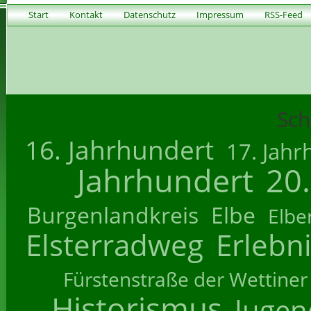
Start
Kontakt
Datenschutz
Impressum
RSS-Feed
Sch
16. Jahrhundert
17. Jahr
Jahrhundert
20
Burgenlandkreis
Elbe
Elbe
Elsterradweg
Erlebn
Fürstenstraße der Wettiner
Historismus
Jugend