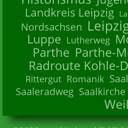
Landkreis Leipzig
La
Leipzi
Nordsachsen
Luppe
M
Lutherweg
Parthe
Parthe-M
Radroute Kohle-D
Saa
Romanik
Rittergut
Saaleradweg
Saalkirche
Wei