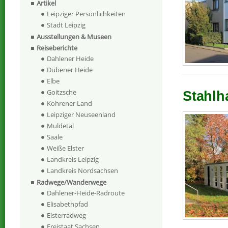
Artikel
Leipziger Persönlichkeiten
Stadt Leipzig
Ausstellungen & Museen
Reiseberichte
Dahlener Heide
Dübener Heide
Elbe
Goitzsche
Stahlh
Kohrener Land
Leipziger Neuseenland
Muldetal
Saale
Weiße Elster
Landkreis Leipzig
Landkreis Nordsachsen
Radwege/Wanderwege
Dahlener-Heide-Radroute
Elisabethpfad
Elsterradweg
Freistaat Sachsen