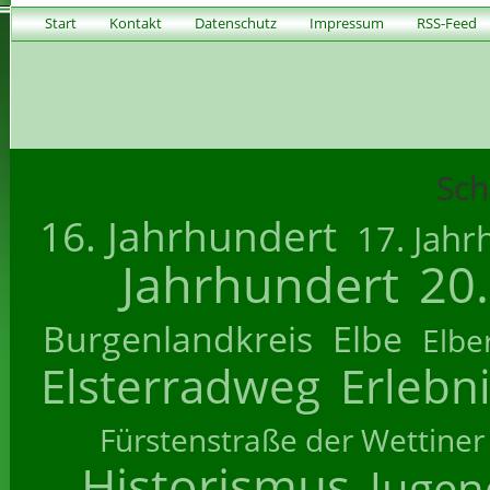
Start
Kontakt
Datenschutz
Impressum
RSS-Feed
Sch
16. Jahrhundert
17. Jahr
Jahrhundert
20
Burgenlandkreis
Elbe
Elbe
Elsterradweg
Erlebn
Fürstenstraße der Wettiner
Historismus
Jugend