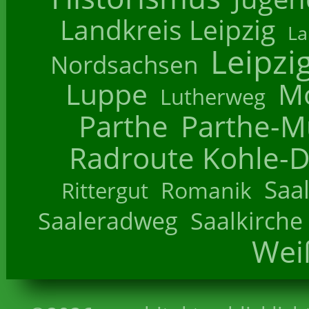
Landkreis Leipzig
La
Leipzi
Nordsachsen
Luppe
M
Lutherweg
Parthe
Parthe-M
Radroute Kohle-D
Saa
Romanik
Rittergut
Saaleradweg
Saalkirche
Wei