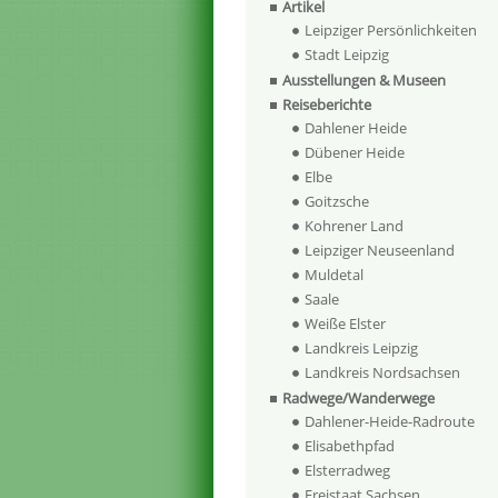
Artikel
Leipziger Persönlichkeiten
Stadt Leipzig
Ausstellungen & Museen
Reiseberichte
Dahlener Heide
Dübener Heide
Elbe
Goitzsche
Kohrener Land
Leipziger Neuseenland
Muldetal
Saale
Weiße Elster
Landkreis Leipzig
Landkreis Nordsachsen
Radwege/Wanderwege
Dahlener-Heide-Radroute
Elisabethpfad
Elsterradweg
Freistaat Sachsen