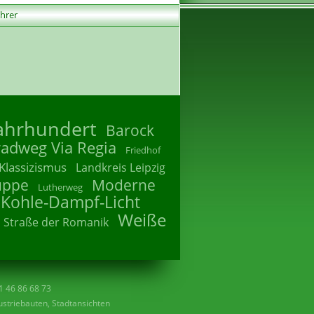
ührer
Jahrhundert
Barock
radweg Via Regia
Friedhof
Klassizismus
Landkreis Leipzig
uppe
Moderne
Lutherweg
 Kohle-Dampf-Licht
Weiße
Straße der Romanik
41 46 86 68 73
striebauten, Stadtansichten