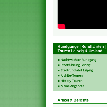
Rundgänge | Rundfahrten |
Touren Leipzig & Umland
Nachtwächter-Rundgang
Stadtführung Leipzig
Stadtrundfahrt Leipzig
ArchitekTouren
History-Touren
Meine Angebote
Artikel & Berichte