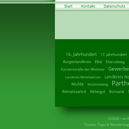
Start
Kontakt
Datenschutz
16. Jahrhundert
17. Jahrhundert
Burgenlandkreis
Elbe
Elberadweg
Gewerbe
Fürstenstraße der Wettiner
Landkreis N
Landkreis Mittelsachsen
Parth
Mulde
Mulderadweg
Renaissance
Rittergut
Romanik
©2026 – archi
Touren, Tipps & Wanderunge