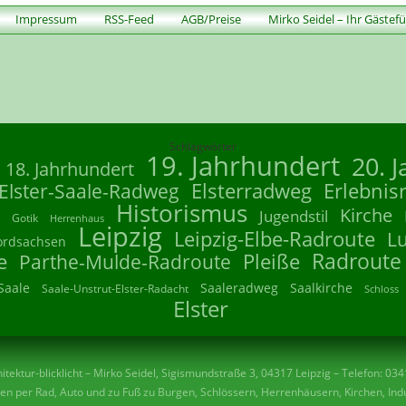
Impressum
RSS-Feed
AGB/Preise
Mirko Seidel – Ihr Gästef
Schlagwörter
19. Jahrhundert
20. 
18. Jahrhundert
Elsterradweg
Erlebnis
Elster-Saale-Radweg
Historismus
Kirche
Jugendstil
Gotik
Herrenhaus
Leipzig
Leipzig-Elbe-Radroute
L
ordsachsen
Radroute
e
Parthe-Mulde-Radroute
Pleiße
Saale
Saaleradweg
Saalkirche
Saale-Unstrut-Elster-Radacht
Schloss
Elster
tektur-blicklicht – Mirko Seidel, Sigismundstraße 3, 04317 Leipzig – Telefon: 03
n per Rad, Auto und zu Fuß zu Burgen, Schlössern, Herrenhäusern, Kirchen, Indu