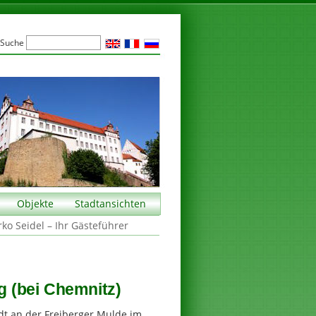
Suche
Objekte
Stadtansichten
rko Seidel – Ihr Gästeführer
ig (bei Chemnitz)
adt an der Freiberger Mulde im