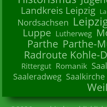
Landkreis Leipzig
La
Leipzi
Nordsachsen
Luppe
M
Lutherweg
Parthe
Parthe-M
Radroute Kohle-D
Saa
Romanik
Rittergut
Saaleradweg
Saalkirche
Wei