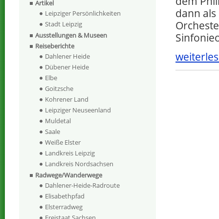
dem Phi
Artikel
dann als
Leipziger Persönlichkeiten
Orchester
Stadt Leipzig
Sinfonie
Ausstellungen & Museen
Reiseberichte
weiterles
Dahlener Heide
Dübener Heide
Elbe
Goitzsche
Kohrener Land
Leipziger Neuseenland
Muldetal
Saale
Weiße Elster
Landkreis Leipzig
Landkreis Nordsachsen
Radwege/Wanderwege
Dahlener-Heide-Radroute
Elisabethpfad
Elsterradweg
Freistaat Sachsen