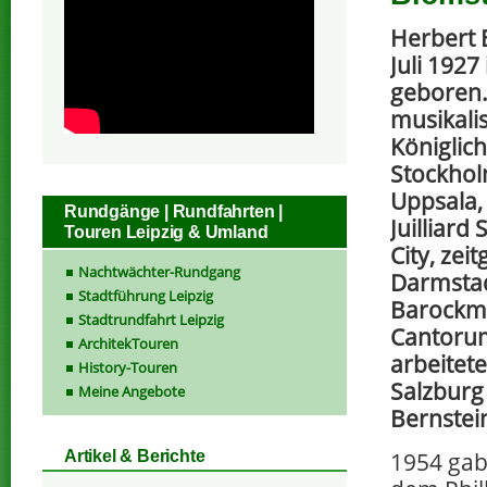
Herbert 
Juli 1927
geboren. 
musikali
Königlic
Stockhol
Uppsala, 
Rundgänge | Rundfahrten |
Juilliard
Touren Leipzig & Umland
City, zei
Nachtwächter-Rundgang
Darmstad
Stadtführung Leipzig
Barockmu
Stadtrundfahrt Leipzig
Cantoru
ArchitekTouren
arbeitete
History-Touren
Salzburg
Meine Angebote
Bernstei
1954 gab
Artikel & Berichte