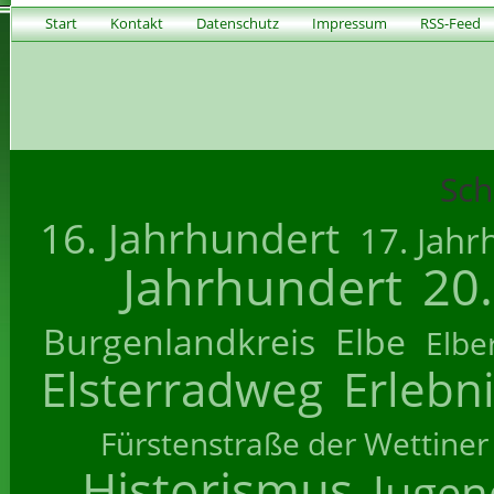
Start
Kontakt
Datenschutz
Impressum
RSS-Feed
Sch
16. Jahrhundert
17. Jahr
Jahrhundert
20
Burgenlandkreis
Elbe
Elbe
Elsterradweg
Erlebn
Fürstenstraße der Wettiner
Historismus
Jugend