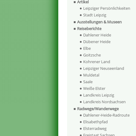
Artikel
Leipziger Persönlichkeiten
Stadt Leipzig
Ausstellungen & Museen
Reiseberichte
Dahlener Heide
Dübener Heide
Elbe
Goitzsche
Kohrener Land
Leipziger Neuseenland
Muldetal
Saale
Weiße Elster
Landkreis Leipzig
Landkreis Nordsachsen
Radwege/Wanderwege
Dahlener-Heide-Radroute
Elisabethpfad
Elsterradweg
Freistaat Sachsen