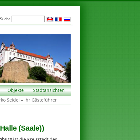
Suche
Objekte
Stadtansichten
rko Seidel – Ihr Gästeführer
Halle (Saale))
mburg
ist die Kreisstadt des