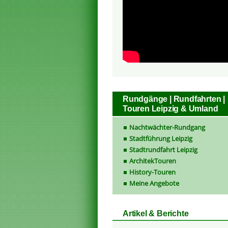
Rundgänge | Rundfahrten |
Touren Leipzig & Umland
Nachtwächter-Rundgang
Stadtführung Leipzig
Stadtrundfahrt Leipzig
ArchitekTouren
History-Touren
Meine Angebote
Artikel & Berichte