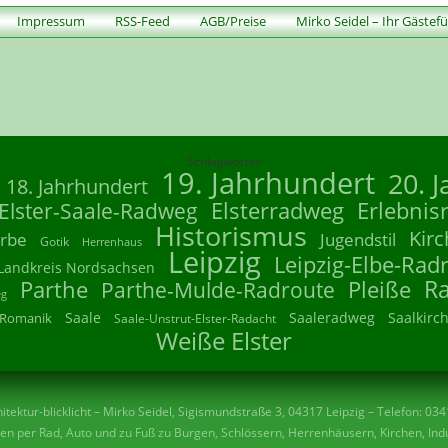
Impressum
RSS-Feed
AGB/Preise
Mirko Seidel – Ihr Gästef
Schlagwörter
19. Jahrhundert
20. 
18. Jahrhundert
Elsterradweg
Erlebnis
Elster-Saale-Radweg
Historismus
Kirc
rbe
Jugendstil
Gotik
Herrenhaus
Leipzig
Leipzig-Elbe-Rad
Landkreis Nordsachsen
R
Parthe
Parthe-Mulde-Radroute
Pleiße
eg
Saale
Saaleradweg
Saalkirc
Romanik
Saale-Unstrut-Elster-Radacht
Weiße Elster
tektur-blicklicht – Mirko Seidel, Sigismundstraße 3, 04317 Leipzig – Telefon: 03
n per Rad, Auto und zu Fuß zu Burgen, Schlössern, Herrenhäusern, Kirchen, Indu