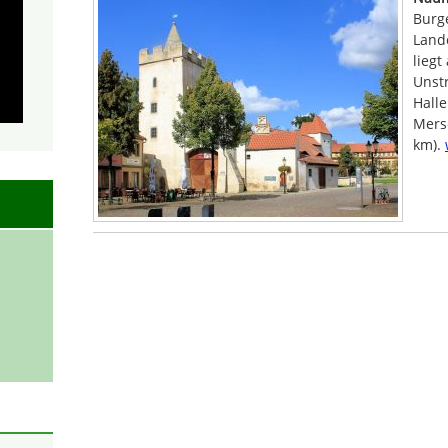
Burg
Land
liegt
Unstr
Halle
Merse
km).