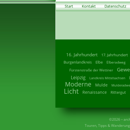
Start
Kontakt
Datenschutz
16. Jahrhundert
17. Jahrhundert
Burgenlandkreis
Elbe
Elberadweg
Gewe
Fürstenstraße der Wettiner
Leipzig
Landkreis Mittelsachsen
Moderne
Mulde
Mulderadw
Licht
Renaissance
Rittergut
©2026 – archi
Touren, Tipps & Wanderunge