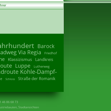
ührer
Jahrhundert
Barock
radweg Via Regia
Friedhof
he
Klassizismus
Landkreis
route
Luppe
Lutherweg
adroute Kohle-Dampf-
Straße der Romanik
he
Schloss
41 46 86 68 73
striebauten, Stadtansichten