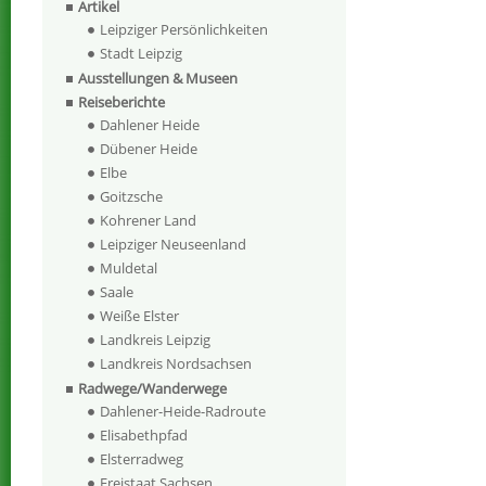
Artikel
Leipziger Persönlichkeiten
Stadt Leipzig
Ausstellungen & Museen
Reiseberichte
Dahlener Heide
Dübener Heide
Elbe
Goitzsche
Kohrener Land
Leipziger Neuseenland
Muldetal
Saale
Weiße Elster
Landkreis Leipzig
Landkreis Nordsachsen
Radwege/Wanderwege
Dahlener-Heide-Radroute
Elisabethpfad
Elsterradweg
Freistaat Sachsen