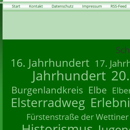
Start
Kontakt
Datenschutz
Impressum
RSS-Feed
Sch
16. Jahrhundert
17. Jahr
Jahrhundert
20
Burgenlandkreis
Elbe
Elbe
Elsterradweg
Erlebn
Fürstenstraße der Wettiner
Historismus
Jugend