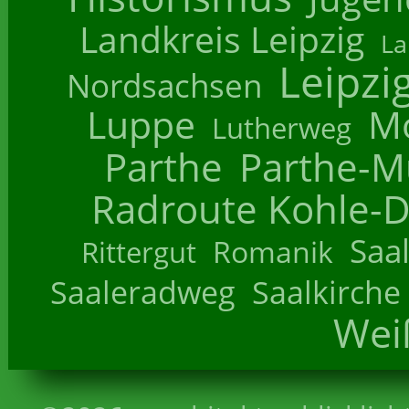
Landkreis Leipzig
La
Leipzi
Nordsachsen
Luppe
M
Lutherweg
Parthe
Parthe-M
Radroute Kohle-D
Saa
Romanik
Rittergut
Saaleradweg
Saalkirche
Wei