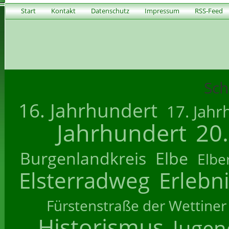
Start
Kontakt
Datenschutz
Impressum
RSS-Feed
Sch
16. Jahrhundert
17. Jahr
Jahrhundert
20
Burgenlandkreis
Elbe
Elbe
Elsterradweg
Erlebn
Fürstenstraße der Wettiner
Historismus
Jugend