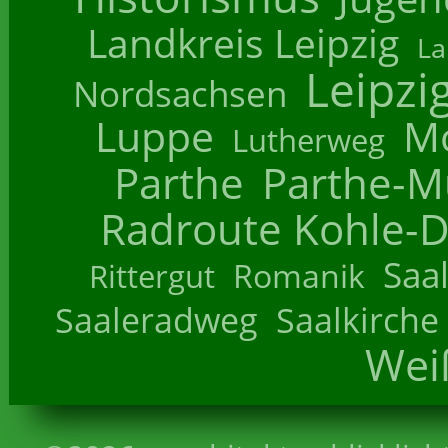
Landkreis Leipzig
La
Leipzi
Nordsachsen
Luppe
M
Lutherweg
Parthe
Parthe-M
Radroute Kohle-D
Saa
Romanik
Rittergut
Saaleradweg
Saalkirche
Wei