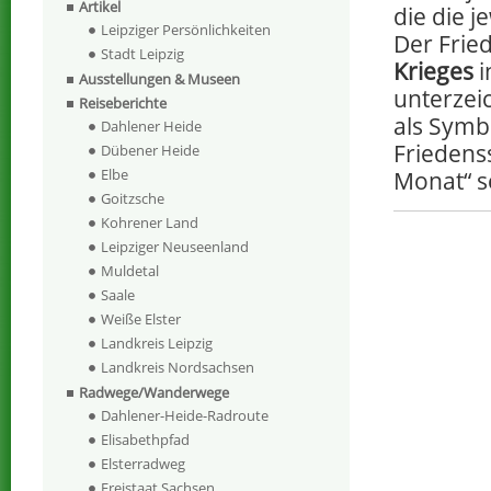
Artikel
die die j
Leipziger Persönlichkeiten
Der Frie
Stadt Leipzig
Krieges
i
Ausstellungen & Museen
unterzei
Reiseberichte
als Symb
Dahlener Heide
Friedenss
Dübener Heide
Elbe
Monat“ s
Goitzsche
Kohrener Land
Leipziger Neuseenland
Muldetal
Saale
Weiße Elster
Landkreis Leipzig
Landkreis Nordsachsen
Radwege/Wanderwege
Dahlener-Heide-Radroute
Elisabethpfad
Elsterradweg
Freistaat Sachsen