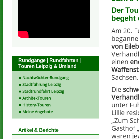
Der Tou
begeht 
Am 20. F
beganne
von Eile
Verhand
einen
en
Rundgänge | Rundfahrten |
Touren Leipzig & Umland
Waffensti
Sachsen.
Nachtwächter-Rundgang
Stadtführung Leipzig
Die
schw
Stadtrundfahrt Leipzig
Verhandl
ArchitekTouren
unter Fü
History-Touren
Lillie re
Meine Angebote
„Zum Sch
Gasthof 
Artikel & Berichte
waren je