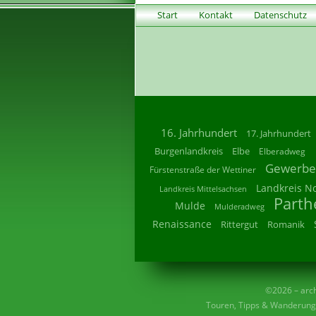
Start
Kontakt
Datenschutz
16. Jahrhundert
17. Jahrhundert
Burgenlandkreis
Elbe
Elberadweg
Gewerbe
Fürstenstraße der Wettiner
Landkreis N
Landkreis Mittelsachsen
Parth
Mulde
Mulderadweg
Renaissance
Rittergut
Romanik
©2026 – archi
Touren, Tipps & Wanderunge