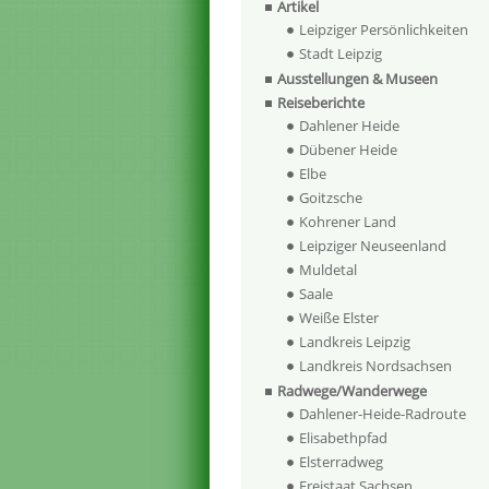
Artikel
Leipziger Persönlichkeiten
Stadt Leipzig
Ausstellungen & Museen
Reiseberichte
Dahlener Heide
Dübener Heide
Elbe
Goitzsche
Kohrener Land
Leipziger Neuseenland
Muldetal
Saale
Weiße Elster
Landkreis Leipzig
Landkreis Nordsachsen
Radwege/Wanderwege
Dahlener-Heide-Radroute
Elisabethpfad
Elsterradweg
Freistaat Sachsen