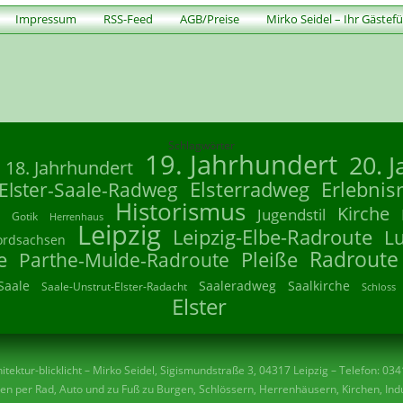
Impressum
RSS-Feed
AGB/Preise
Mirko Seidel – Ihr Gästef
Schlagwörter
19. Jahrhundert
20. 
18. Jahrhundert
Elsterradweg
Erlebnis
Elster-Saale-Radweg
Historismus
Kirche
Jugendstil
Gotik
Herrenhaus
Leipzig
Leipzig-Elbe-Radroute
L
ordsachsen
Radroute
e
Parthe-Mulde-Radroute
Pleiße
Saale
Saaleradweg
Saalkirche
Saale-Unstrut-Elster-Radacht
Schloss
Elster
tektur-blicklicht – Mirko Seidel, Sigismundstraße 3, 04317 Leipzig – Telefon: 03
n per Rad, Auto und zu Fuß zu Burgen, Schlössern, Herrenhäusern, Kirchen, Indu