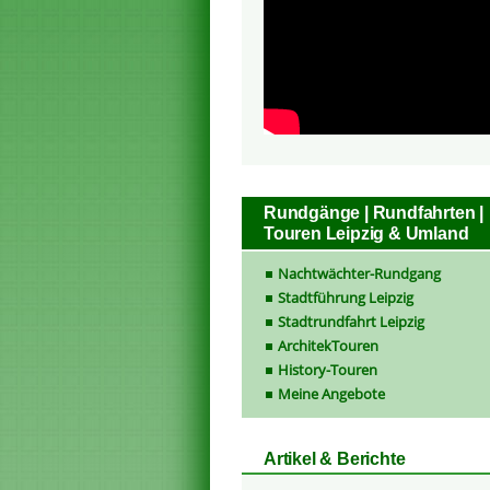
Rundgänge | Rundfahrten |
Touren Leipzig & Umland
Nachtwächter-Rundgang
Stadtführung Leipzig
Stadtrundfahrt Leipzig
ArchitekTouren
History-Touren
Meine Angebote
Artikel & Berichte