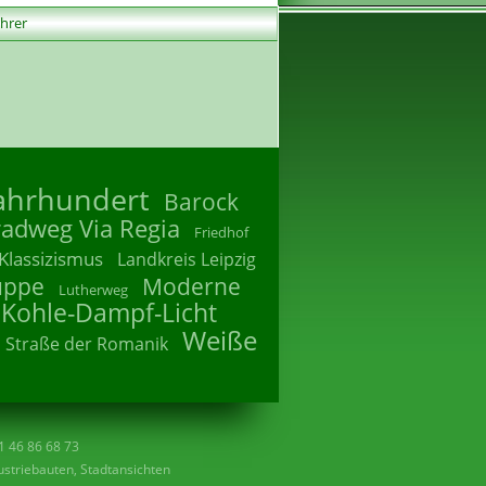
ührer
Jahrhundert
Barock
radweg Via Regia
Friedhof
Klassizismus
Landkreis Leipzig
uppe
Moderne
Lutherweg
 Kohle-Dampf-Licht
Weiße
Straße der Romanik
41 46 86 68 73
striebauten, Stadtansichten