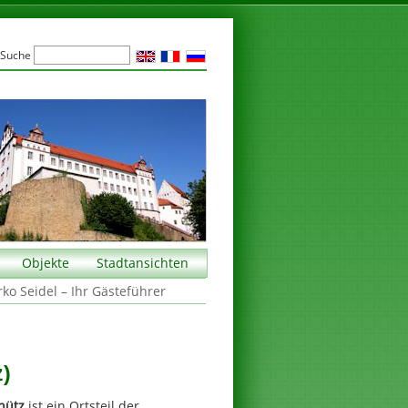
Suche
Objekte
Stadtansichten
rko Seidel – Ihr Gästeführer
z)
hütz
ist ein Ortsteil der