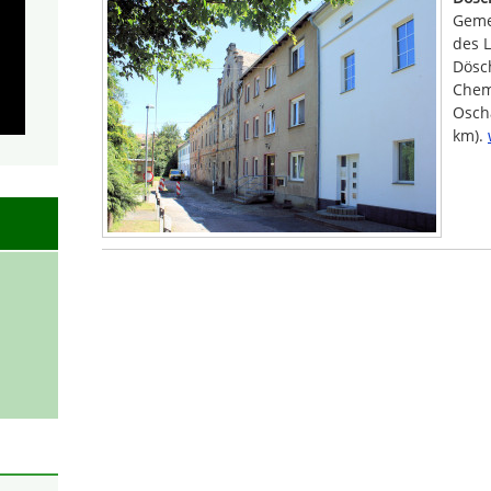
Geme
des L
Dösch
Chem
Oscha
km).