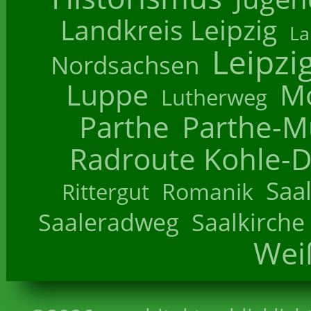
Landkreis Leipzig
La
Leipzi
Nordsachsen
Luppe
M
Lutherweg
Parthe
Parthe-M
Radroute Kohle-D
Saa
Romanik
Rittergut
Saaleradweg
Saalkirche
Wei