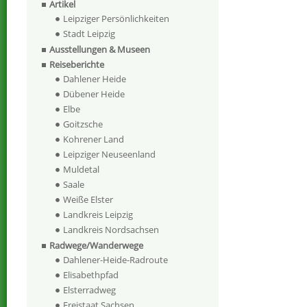
Artikel
Leipziger Persönlichkeiten
Stadt Leipzig
Ausstellungen & Museen
Reiseberichte
Dahlener Heide
Dübener Heide
Elbe
Goitzsche
Kohrener Land
Leipziger Neuseenland
Muldetal
Saale
Weiße Elster
Landkreis Leipzig
Landkreis Nordsachsen
Radwege/Wanderwege
Dahlener-Heide-Radroute
Elisabethpfad
Elsterradweg
Freistaat Sachsen