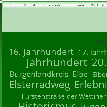
Start
Kontakt
Datenschutz
Impressum
RSS-Feed
Sch
16. Jahrhundert
17. Jahr
Jahrhundert
20
Burgenlandkreis
Elbe
Elbe
Elsterradweg
Erlebn
Fürstenstraße der Wettiner
Historismus
Jugend