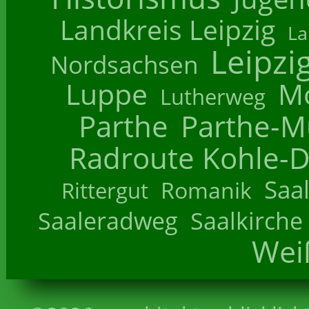
Landkreis Leipzig
La
Leipzi
Nordsachsen
Luppe
M
Lutherweg
Parthe
Parthe-M
Radroute Kohle-D
Saa
Romanik
Rittergut
Saaleradweg
Saalkirche
Wei