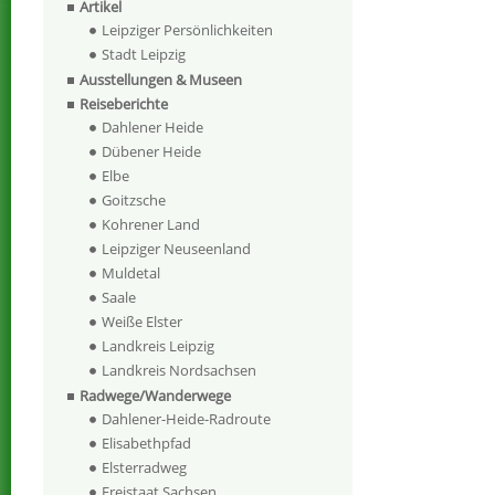
Artikel
Leipziger Persönlichkeiten
Stadt Leipzig
Ausstellungen & Museen
Reiseberichte
Dahlener Heide
Dübener Heide
Elbe
Goitzsche
Kohrener Land
Leipziger Neuseenland
Muldetal
Saale
Weiße Elster
Landkreis Leipzig
Landkreis Nordsachsen
Radwege/Wanderwege
Dahlener-Heide-Radroute
Elisabethpfad
Elsterradweg
Freistaat Sachsen