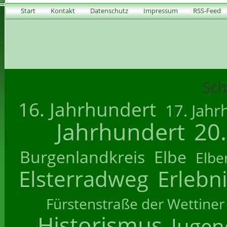
Start
Kontakt
Datenschutz
Impressum
RSS-Feed
Sch
16. Jahrhundert
17. Jahr
Jahrhundert
20
Burgenlandkreis
Elbe
Elbe
Elsterradweg
Erlebn
Fürstenstraße der Wettiner
Historismus
Jugend