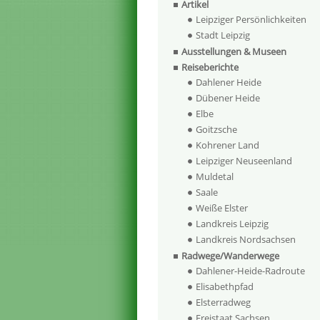
Artikel
Leipziger Persönlichkeiten
Stadt Leipzig
Ausstellungen & Museen
Reiseberichte
Dahlener Heide
Dübener Heide
Elbe
Goitzsche
Kohrener Land
Leipziger Neuseenland
Muldetal
Saale
Weiße Elster
Landkreis Leipzig
Landkreis Nordsachsen
Radwege/Wanderwege
Dahlener-Heide-Radroute
Elisabethpfad
Elsterradweg
Freistaat Sachsen