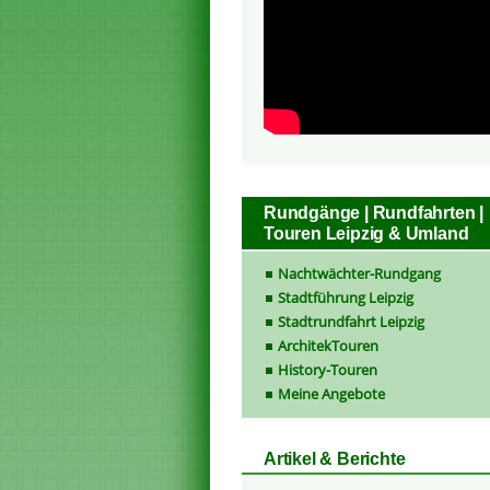
Rundgänge | Rundfahrten |
Touren Leipzig & Umland
Nachtwächter-Rundgang
Stadtführung Leipzig
Stadtrundfahrt Leipzig
ArchitekTouren
History-Touren
Meine Angebote
Artikel & Berichte