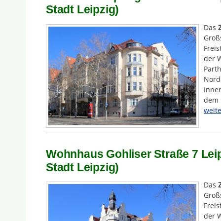
Stadt Leipzig)
Das
Groß
Freis
der W
Part
Nord 
Innen
dem 
weite
Wohnhaus Gohliser Straße 7 Lei
Stadt Leipzig)
Das
Groß
Freis
der W