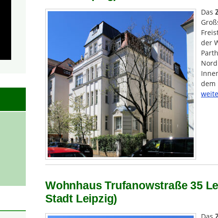
Das
Groß
Freis
der W
Part
Nord 
Innen
dem 
weite
Wohnhaus Trufanowstraße 35 Lei
Stadt Leipzig)
Das