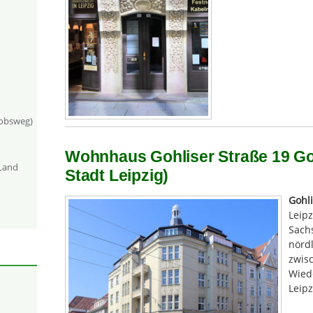
kobsweg)
Wohnhaus Gohliser Straße 19 Goh
-Land
Stadt Leipzig)
Gohli
Leipz
Sachs
nördl
zwis
Wied
Leipz