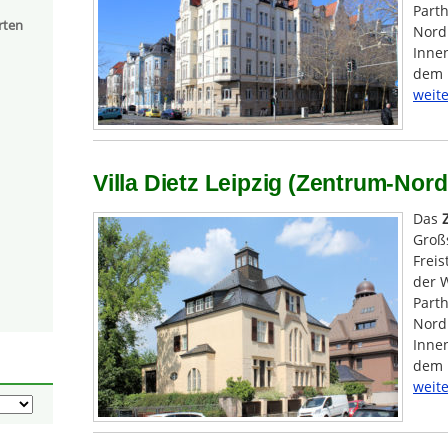
Part
rten
Nord 
Innen
dem 
weite
Villa Dietz Leipzig (Zentrum-Nord
Das
Groß
Freis
der W
Part
Nord 
Innen
dem 
weite