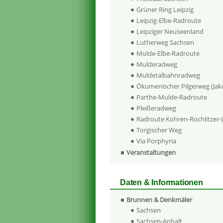
Grüner Ring Leipzig
Leipzig-Elbe-Radroute
Leipziger Neuseenland
Lutherweg Sachsen
Mulde-Elbe-Radroute
Mulderadweg
Muldetalbahnradweg
Ökumenischer Pilgerweg (Ja
Parthe-Mulde-Radroute
Pleißeradweg
Radroute Kohren-Rochlitzer
Torgischer Weg
Via Porphyria
Veranstaltungen
Daten & Informationen
Brunnen & Denkmäler
Sachsen
Sachsen-Anhalt