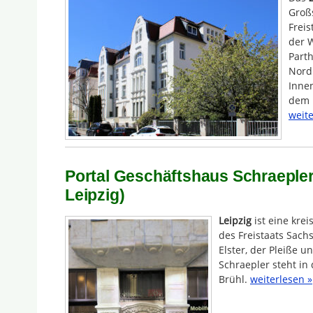
Groß
Freis
der W
Part
Nord 
Innen
dem 
weite
Portal Geschäftshaus Schraepler
Leipzig)
Leipzig
ist eine kre
des Freistaats Sachs
Elster, der Pleiße 
Schraepler steht in
Brühl.
weiterlesen »