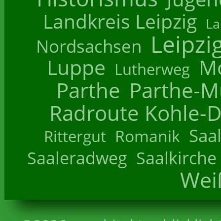
Landkreis Leipzig
La
Leipzi
Nordsachsen
Luppe
M
Lutherweg
Parthe
Parthe-M
Radroute Kohle-D
Saa
Romanik
Rittergut
Saaleradweg
Saalkirche
Wei