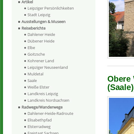
Artikel
Leipziger Persönlichkeiten
Stadt Leipzig
Ausstellungen & Museen
Reiseberichte
Dahlener Heide
Dübener Heide
Elbe
Goitzsche
Kohrener Land
Leipziger Neuseenland
Muldetal
Obere 
Saale
(Saale)
Weiße Elster
Landkreis Leipzig
Landkreis Nordsachsen
Radwege/Wanderwege
Dahlener-Heide-Radroute
Elisabethpfad
Elsterradweg
Freistaat Sachsen