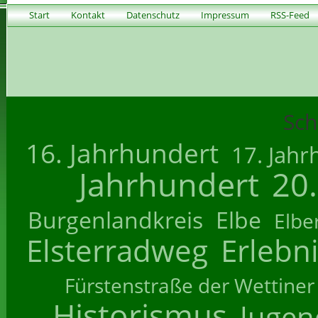
Start
Kontakt
Datenschutz
Impressum
RSS-Feed
Sch
16. Jahrhundert
17. Jahr
Jahrhundert
20
Burgenlandkreis
Elbe
Elbe
Elsterradweg
Erlebn
Fürstenstraße der Wettiner
Historismus
Jugend