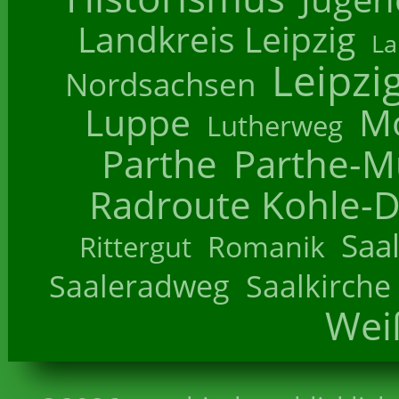
Landkreis Leipzig
La
Leipzi
Nordsachsen
Luppe
M
Lutherweg
Parthe
Parthe-M
Radroute Kohle-D
Saa
Romanik
Rittergut
Saaleradweg
Saalkirche
Wei