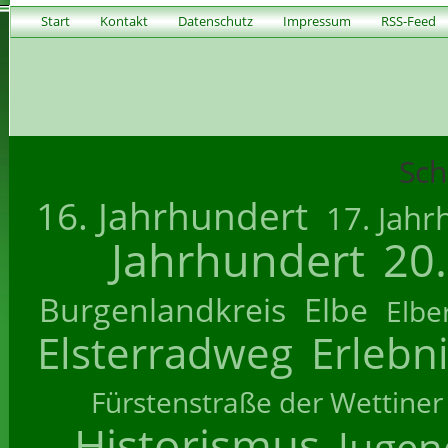
Start
Kontakt
Datenschutz
Impressum
RSS-Feed
Sch
16. Jahrhundert
17. Jahr
Jahrhundert
20
Burgenlandkreis
Elbe
Elbe
Elsterradweg
Erlebn
Fürstenstraße der Wettiner
Historismus
Jugend