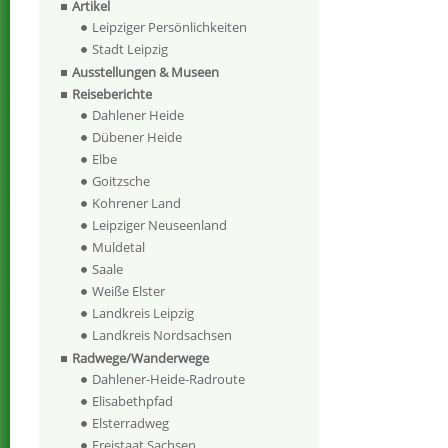
Artikel
Leipziger Persönlichkeiten
Stadt Leipzig
Ausstellungen & Museen
Reiseberichte
Dahlener Heide
Dübener Heide
Elbe
Goitzsche
Kohrener Land
Leipziger Neuseenland
Muldetal
Saale
Weiße Elster
Landkreis Leipzig
Landkreis Nordsachsen
Radwege/Wanderwege
Dahlener-Heide-Radroute
Elisabethpfad
Elsterradweg
Freistaat Sachsen