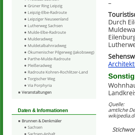
–
Grüner Ring Leipzig
Leipzig-Elbe-Radroute
Touristi
Leipziger Neuseenland
Durch Ei
Lutherweg Sachsen
Muldewan
Mulde-Elbe-Radroute
Eilenbur
Mulderadweg
Lutherwe
Muldetalbahnradweg
Ökumenischer Pilgerweg (Jakobsweg)
Sehenswe
Parthe-Mulde-Radroute
Architekt
Pleißeradweg
Radroute Kohren-Rochlitzer-Land
Sonstig
Torgischer Weg
Wohnhaus
Via Porphyria
Landkrei
Veranstaltungen
Quelle:
amtliche D
Daten & Informationen
wikipedia.d
Brunnen & Denkmäler
Sachsen
Stichwor
Sachsen-Anhalt