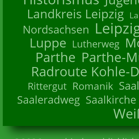
Landkreis Leipzig
La
Leipzi
Nordsachsen
Luppe
M
Lutherweg
Parthe
Parthe-M
Radroute Kohle-D
Saa
Romanik
Rittergut
Saaleradweg
Saalkirche
Wei