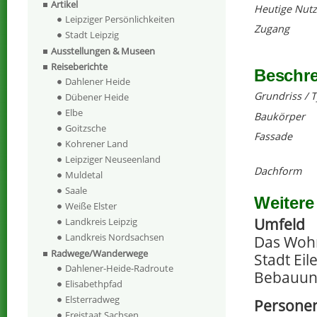
Artikel
Heutige Nut
Leipziger Persönlichkeiten
Zugang
Stadt Leipzig
Ausstellungen & Museen
Reiseberichte
Beschr
Dahlener Heide
Grundriss / 
Dübener Heide
Elbe
Baukörper
Goitzsche
Fassade
Kohrener Land
Leipziger Neuseenland
Dachform
Muldetal
Saale
Weitere
Weiße Elster
Umfeld
Landkreis Leipzig
Landkreis Nordsachsen
Das Wohn
Radwege/Wanderwege
Stadt Ei
Dahlener-Heide-Radroute
Bebauun
Elisabethpfad
Elsterradweg
Persone
Freistaat Sachsen