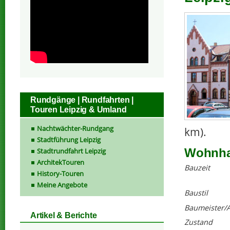
Rundgänge | Rundfahrten |
Touren Leipzig & Umland
Nachtwächter-Rundgang
km).
Stadtführung Leipzig
Wohnhau
Stadtrundfahrt Leipzig
ArchitekTouren
Bauzeit
History-Touren
Meine Angebote
Baustil
Baumeister/A
Artikel & Berichte
Zustand