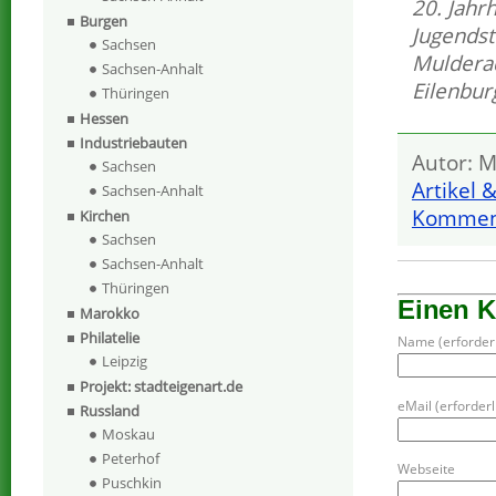
20. Jahr
Burgen
Jugendst
Sachsen
Mulder
Sachsen-Anhalt
Eilenbur
Thüringen
Hessen
Industriebauten
Autor: M
Sachsen
Artikel 
Sachsen-Anhalt
Komment
Kirchen
Sachsen
Sachsen-Anhalt
Thüringen
Einen 
Marokko
Philatelie
Name (erforderl
Leipzig
Projekt: stadteigenart.de
eMail (erforderli
Russland
Moskau
Peterhof
Webseite
Puschkin