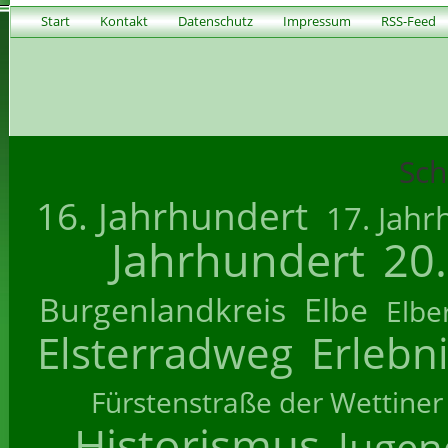
Start
Kontakt
Datenschutz
Impressum
RSS-Feed
Sch
16. Jahrhundert
17. Jahr
Jahrhundert
20
Burgenlandkreis
Elbe
Elbe
Elsterradweg
Erlebn
Fürstenstraße der Wettiner
Historismus
Jugend