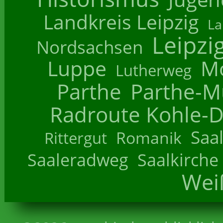
Landkreis Leipzig
La
Leipzi
Nordsachsen
Luppe
M
Lutherweg
Parthe
Parthe-M
Radroute Kohle-D
Saa
Romanik
Rittergut
Saaleradweg
Saalkirche
Wei