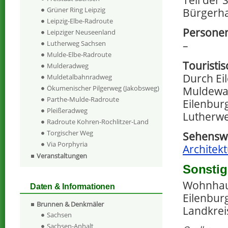
Grüner Ring Leipzig
Bürgerha
Leipzig-Elbe-Radroute
Persone
Leipziger Neuseenland
–
Lutherweg Sachsen
Mulde-Elbe-Radroute
Touristi
Mulderadweg
Durch Ei
Muldetalbahnradweg
Ökumenischer Pilgerweg (Jakobsweg)
Muldewan
Parthe-Mulde-Radroute
Eilenbur
Pleißeradweg
Lutherwe
Radroute Kohren-Rochlitzer-Land
Torgischer Weg
Sehenswe
Via Porphyria
Architekt
Veranstaltungen
Sonstig
Wohnhaus
Daten & Informationen
Eilenbur
Brunnen & Denkmäler
Landkrei
Sachsen
Sachsen-Anhalt