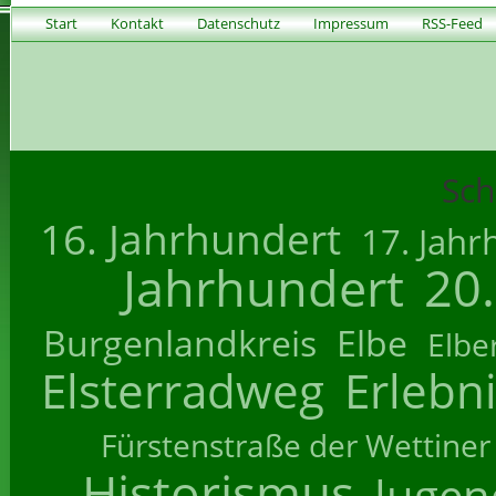
Start
Kontakt
Datenschutz
Impressum
RSS-Feed
Sch
16. Jahrhundert
17. Jahr
Jahrhundert
20
Burgenlandkreis
Elbe
Elbe
Elsterradweg
Erlebn
Fürstenstraße der Wettiner
Historismus
Jugend