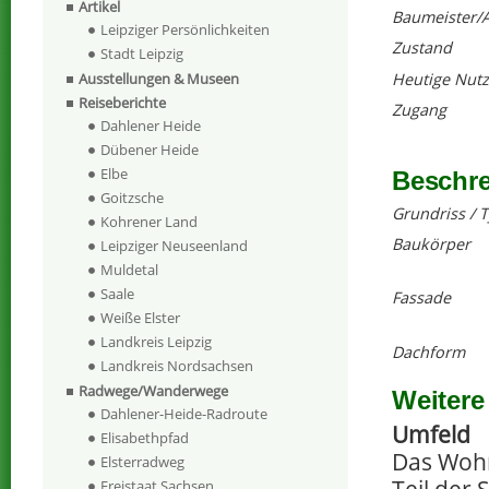
Artikel
Baumeister/A
Leipziger Persönlichkeiten
Zustand
Stadt Leipzig
Heutige Nut
Ausstellungen & Museen
Reiseberichte
Zugang
Dahlener Heide
Dübener Heide
Elbe
Beschr
Goitzsche
Grundriss / 
Kohrener Land
Baukörper
Leipziger Neuseenland
Muldetal
Saale
Fassade
Weiße Elster
Landkreis Leipzig
Dachform
Landkreis Nordsachsen
Radwege/Wanderwege
Weitere
Dahlener-Heide-Radroute
Umfeld
Elisabethpfad
Das Wohn
Elsterradweg
Teil der
Freistaat Sachsen