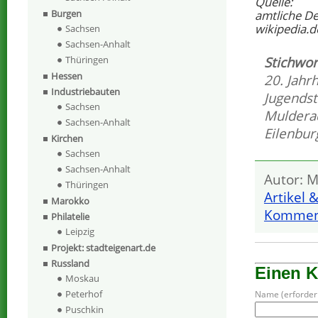
Quelle:
Burgen
amtliche D
wikipedia.d
Sachsen
Sachsen-Anhalt
Stichwor
Thüringen
Hessen
20. Jahr
Industriebauten
Jugendst
Sachsen
Mulder
Sachsen-Anhalt
Eilenbur
Kirchen
Sachsen
Sachsen-Anhalt
Autor: M
Thüringen
Artikel 
Marokko
Komment
Philatelie
Leipzig
Projekt: stadteigenart.de
Russland
Einen 
Moskau
Peterhof
Name (erforderl
Puschkin