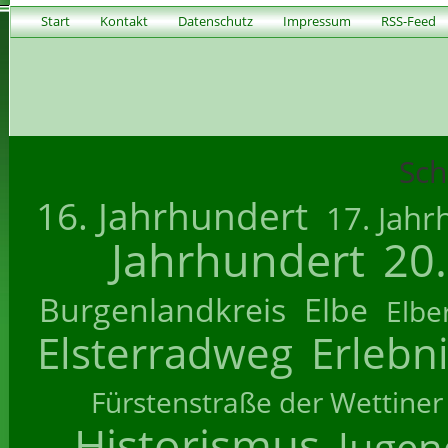
Start
Kontakt
Datenschutz
Impressum
RSS-Feed
Sch
16. Jahrhundert
17. Jahr
Jahrhundert
20
Burgenlandkreis
Elbe
Elbe
Elsterradweg
Erlebn
Fürstenstraße der Wettiner
Historismus
Jugend