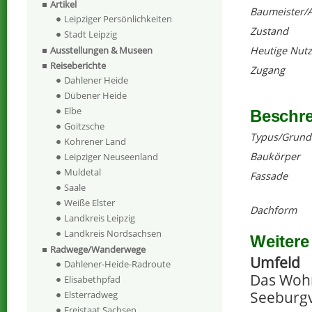
Artikel
Baumeister/A
Leipziger Persönlichkeiten
Zustand
Stadt Leipzig
Heutige Nut
Ausstellungen & Museen
Reiseberichte
Zugang
Dahlener Heide
Dübener Heide
Elbe
Beschr
Goitzsche
Typus/Grund
Kohrener Land
Baukörper
Leipziger Neuseenland
Muldetal
Fassade
Saale
Weiße Elster
Dachform
Landkreis Leipzig
Landkreis Nordsachsen
Weitere
Radwege/Wanderwege
Umfeld
Dahlener-Heide-Radroute
Das Wohn
Elisabethpfad
Seeburgv
Elsterradweg
Freistaat Sachsen