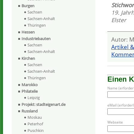
Stichwor
Burgen
19. Jahr
Sachsen
Sachsen-Anhalt
Elster
Thüringen
Hessen
Autor: M
Industriebauten
Sachsen
Artikel 
Sachsen-Anhalt
Komment
Kirchen
Sachsen
Sachsen-Anhalt
Einen 
Thüringen
Marokko
Name (erforderl
Philatelie
Leipzig
Projekt: stadteigenart.de
eMail (erforderli
Russland
Moskau
Webseite
Peterhof
Puschkin