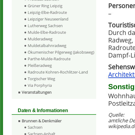
Personen
Grüner Ring Leipzig
–
Leipzig-Elbe-Radroute
Leipziger Neuseenland
Touristi
Lutherweg Sachsen
Durch da
Mulde-Elbe-Radroute
Radweg, 
Mulderadweg
Muldetalbahnradweg
Radroute
Ökumenischer Pilgerweg (Jakobsweg)
Dampf-Li
Parthe-Mulde-Radroute
Pleißeradweg
Sehenswe
Radroute Kohren-Rochlitzer-Land
Architekt
Torgischer Weg
Sonstig
Via Porphyria
Veranstaltungen
Wohnhaus
Postleitz
Daten & Informationen
Quelle:
amtliche D
Brunnen & Denkmäler
wikipedia.d
Sachsen
Sachsen-Anhalt