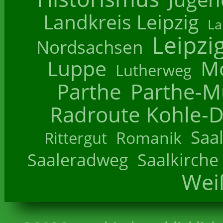
Landkreis Leipzig
La
Leipzi
Nordsachsen
Luppe
M
Lutherweg
Parthe
Parthe-M
Radroute Kohle-D
Saa
Romanik
Rittergut
Saaleradweg
Saalkirche
Wei