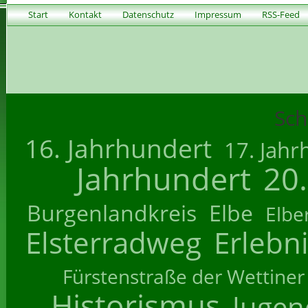
Start
Kontakt
Datenschutz
Impressum
RSS-Feed
Sch
16. Jahrhundert
17. Jahr
Jahrhundert
20
Burgenlandkreis
Elbe
Elbe
Elsterradweg
Erlebn
Fürstenstraße der Wettiner
Historismus
Jugend