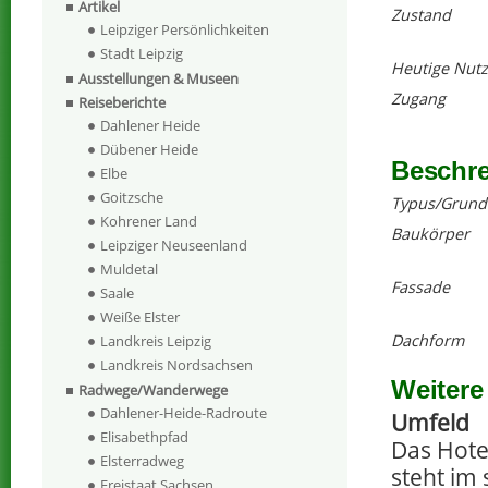
Artikel
Zustand
Leipziger Persönlichkeiten
Stadt Leipzig
Heutige Nut
Ausstellungen & Museen
Zugang
Reiseberichte
Dahlener Heide
Dübener Heide
Beschr
Elbe
Goitzsche
Typus/Grund
Kohrener Land
Baukörper
Leipziger Neuseenland
Muldetal
Fassade
Saale
Weiße Elster
Dachform
Landkreis Leipzig
Landkreis Nordsachsen
Weitere
Radwege/Wanderwege
Dahlener-Heide-Radroute
Umfeld
Elisabethpfad
Das Hote
Elsterradweg
steht im 
Freistaat Sachsen