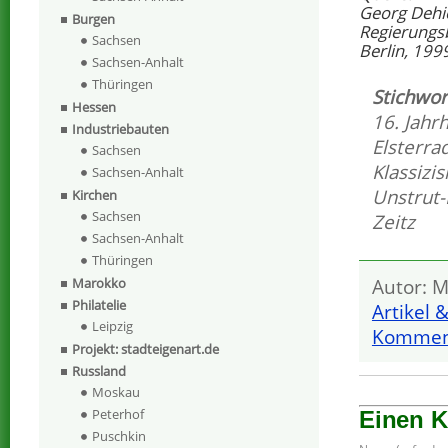
Georg Dehi
Burgen
Regierungs
Sachsen
Berlin, 199
Sachsen-Anhalt
Thüringen
Stichwor
Hessen
16. Jahr
Industriebauten
Elsterr
Sachsen
Klassizi
Sachsen-Anhalt
Unstrut-
Kirchen
Sachsen
Zeitz
Sachsen-Anhalt
Thüringen
Marokko
Autor: M
Philatelie
Artikel 
Leipzig
Komment
Projekt: stadteigenart.de
Russland
Moskau
Peterhof
Einen 
Puschkin