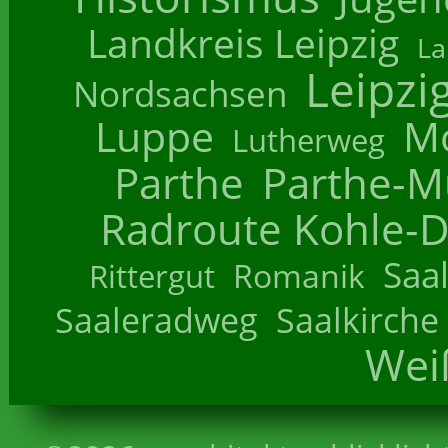
Landkreis Leipzig
La
Leipzi
Nordsachsen
Luppe
M
Lutherweg
Parthe
Parthe-M
Radroute Kohle-D
Saa
Romanik
Rittergut
Saaleradweg
Saalkirche
Wei