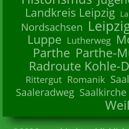
Landkreis Leipzig
La
Leipzi
Nordsachsen
Luppe
M
Lutherweg
Parthe
Parthe-M
Radroute Kohle-D
Saa
Romanik
Rittergut
Saaleradweg
Saalkirche
Wei