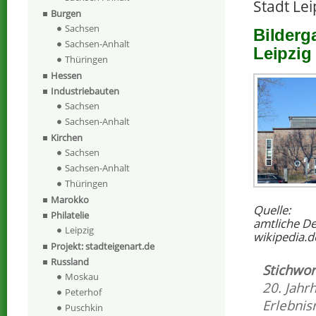
Stadt Lei
Burgen
Sachsen
Bilderga
Sachsen-Anhalt
Leipzig
Thüringen
Hessen
Industriebauten
Sachsen
Sachsen-Anhalt
Kirchen
Sachsen
Sachsen-Anhalt
Thüringen
Marokko
Quelle:
Philatelie
amtliche D
Leipzig
wikipedia.d
Projekt: stadteigenart.de
Russland
Stichwor
Moskau
20. Jahr
Peterhof
Erlebnis
Puschkin