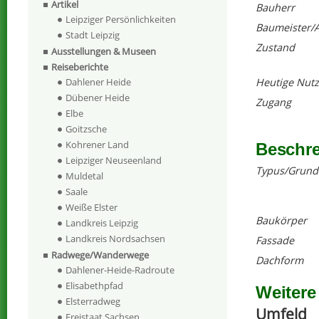
Artikel
Bauherr
Leipziger Persönlichkeiten
Baumeister/A
Stadt Leipzig
Zustand
Ausstellungen & Museen
Reiseberichte
Heutige Nut
Dahlener Heide
Dübener Heide
Zugang
Elbe
Goitzsche
Kohrener Land
Beschr
Leipziger Neuseenland
Typus/Grund
Muldetal
Saale
Weiße Elster
Baukörper
Landkreis Leipzig
Landkreis Nordsachsen
Fassade
Radwege/Wanderwege
Dachform
Dahlener-Heide-Radroute
Elisabethpfad
Weitere
Elsterradweg
Umfeld
Freistaat Sachsen