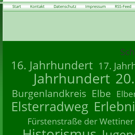
Start
Kontakt
Datenschutz
Impressum
RSS-Feed
Sch
16. Jahrhundert
17. Jahr
Jahrhundert
20
Burgenlandkreis
Elbe
Elbe
Elsterradweg
Erlebn
Fürstenstraße der Wettiner
Historismus
Jugend