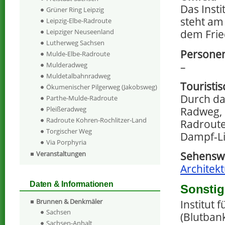
Das Insti
Grüner Ring Leipzig
steht am
Leipzig-Elbe-Radroute
dem Frie
Leipziger Neuseenland
Lutherweg Sachsen
Personen
Mulde-Elbe-Radroute
–
Mulderadweg
Muldetalbahnradweg
Touristi
Ökumenischer Pilgerweg (Jakobsweg)
Durch da
Parthe-Mulde-Radroute
Radweg, 
Pleißeradweg
Radroute Kohren-Rochlitzer-Land
Radroute
Torgischer Weg
Dampf-Li
Via Porphyria
Veranstaltungen
Sehenswe
Architekt
Daten & Informationen
Sonstig
Brunnen & Denkmäler
Institut 
Sachsen
(Blutban
Sachsen-Anhalt