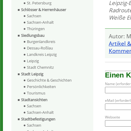
Leipzig-
St. Petersburg
Radrout
Schlösser & Herrenhäuser
Sachsen
Weiße El
Sachsen-Anhalt
Thüringen
Autor: M
Siedlungsbau
Burgenlandkreis
Artikel 
Dessau-Roßlau
Komment
Landkreis Leipzig
Leipzig
Stadt Chemnitz
Einen 
Stadt Leipzig
Geschichte & Geschichten
Name (erforderl
Persönlichkeiten
Tourismus
Stadtansichten
eMail (erforderli
Sachsen
Sachsen-Anhalt
Webseite
Stadtbefestigungen
Sachsen