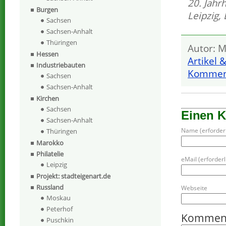
20. Jahr
Burgen
Leipzig
,
Sachsen
Sachsen-Anhalt
Thüringen
Autor: M
Hessen
Artikel 
Industriebauten
Komment
Sachsen
Sachsen-Anhalt
Kirchen
Sachsen
Einen 
Sachsen-Anhalt
Name (erforderl
Thüringen
Marokko
Philatelie
eMail (erforderli
Leipzig
Projekt: stadteigenart.de
Russland
Webseite
Moskau
Peterhof
Kommen
Puschkin