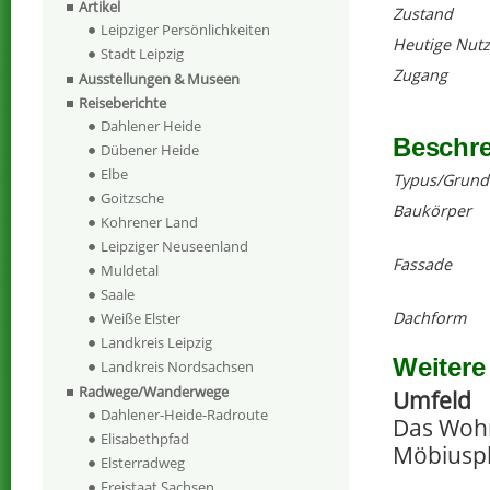
Artikel
Zustand
Leipziger Persönlichkeiten
Heutige Nut
Stadt Leipzig
Zugang
Ausstellungen & Museen
Reiseberichte
Dahlener Heide
Beschr
Dübener Heide
Elbe
Typus/Grund
Goitzsche
Baukörper
Kohrener Land
Leipziger Neuseenland
Fassade
Muldetal
Saale
Dachform
Weiße Elster
Landkreis Leipzig
Weitere
Landkreis Nordsachsen
Radwege/Wanderwege
Umfeld
Dahlener-Heide-Radroute
Das Wohn
Elisabethpfad
Möbiuspl
Elsterradweg
Freistaat Sachsen