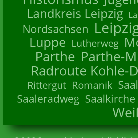
Landkreis Leipzig
La
Leipzi
Nordsachsen
Luppe
M
Lutherweg
Parthe
Parthe-M
Radroute Kohle-D
Saa
Romanik
Rittergut
Saaleradweg
Saalkirche
Wei