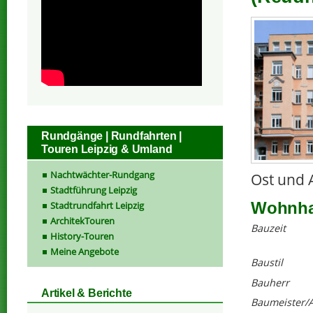
Rundgänge | Rundfahrten |
Touren Leipzig & Umland
Nachtwächter-Rundgang
Ost und 
Stadtführung Leipzig
Wohnhau
Stadtrundfahrt Leipzig
ArchitekTouren
Bauzeit
History-Touren
Meine Angebote
Baustil
Bauherr
Artikel & Berichte
Baumeister/A