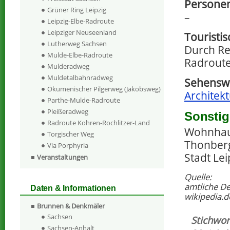
Personen
Grüner Ring Leipzig
–
Leipzig-Elbe-Radroute
Leipziger Neuseenland
Touristi
Lutherweg Sachsen
Durch Re
Mulde-Elbe-Radroute
Radroute
Mulderadweg
Muldetalbahnradweg
Sehenswe
Ökumenischer Pilgerweg (Jakobsweg)
Architekt
Parthe-Mulde-Radroute
Pleißeradweg
Sonstig
Radroute Kohren-Rochlitzer-Land
Wohnhaus
Torgischer Weg
Thonberg
Via Porphyria
Stadt Lei
Veranstaltungen
Quelle:
amtliche D
Daten & Informationen
wikipedia.d
Brunnen & Denkmäler
Sachsen
Stichwor
Sachsen-Anhalt