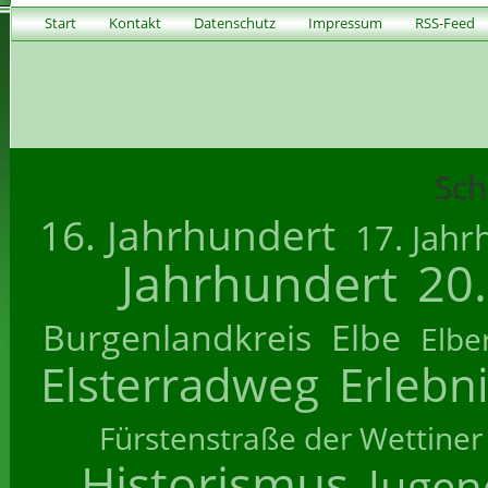
Start
Kontakt
Datenschutz
Impressum
RSS-Feed
Sch
16. Jahrhundert
17. Jahr
Jahrhundert
20
Burgenlandkreis
Elbe
Elbe
Elsterradweg
Erlebn
Fürstenstraße der Wettiner
Historismus
Jugend