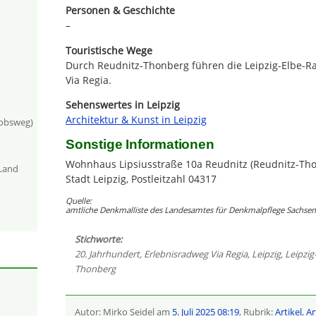
Personen & Geschichte
–
Touristische Wege
Durch Reudnitz-Thonberg führen die Leipzig-Elbe-R
Via Regia.
Sehenswertes in Leipzig
Architektur & Kunst in Leipzig
kobsweg)
Sonstige Informationen
Wohnhaus Lipsiusstraße 10a Reudnitz (Reudnitz-Tho
-Land
Stadt Leipzig, Postleitzahl 04317
Quelle:
amtliche Denkmalliste des Landesamtes für Denkmalpflege Sachsen 
Stichworte:
20. Jahrhundert
,
Erlebnisradweg Via Regia
,
Leipzig
,
Leipzig
Thonberg
Autor: Mirko Seidel am
5. Juli 2025 08:19
, Rubrik:
Artikel
,
Ar