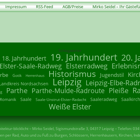
Impressum
RSS-Feed
AGB/Preise
Mirko Seidel – Ihr Gästef
Schlagwörter
19. Jahrhundert
20. 
18. Jahrhundert
Elsterradweg
Erlebnis
Elster-Saale-Radweg
Historismus
Kirc
rbe
Jugendstil
Gotik
Herrenhaus
Leipzig
Leipzig-Elbe-Rad
Landkreis Nordsachsen
R
Parthe
Parthe-Mulde-Radroute
Pleiße
eg
Saale
Saaleradweg
Saalkirc
Romanik
Saale-Unstrut-Elster-Radacht
Weiße Elster
tektur-blicklicht – Mirko Seidel, Sigismundstraße 3, 04317 Leipzig – Telefon: 03
n per Rad, Auto und zu Fuß zu Burgen, Schlössern, Herrenhäusern, Kirchen, Indu