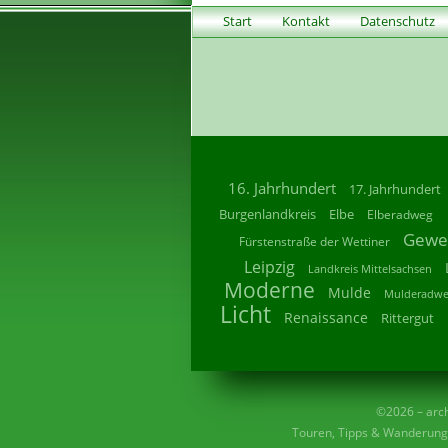
Start
Kontakt
Datenschutz
16. Jahrhundert
17. Jahrhundert
Burgenlandkreis
Elbe
Elberadweg
Gewe
Fürstenstraße der Wettiner
Leipzig
Landkreis Mittelsachsen
Moderne
Mulde
Mulderadw
Licht
Renaissance
Rittergut
©2026 – archi
Touren, Tipps & Wanderunge