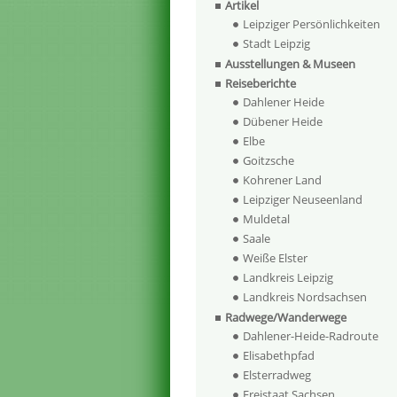
Artikel
Leipziger Persönlichkeiten
Stadt Leipzig
Ausstellungen & Museen
Reiseberichte
Dahlener Heide
Dübener Heide
Elbe
Goitzsche
Kohrener Land
Leipziger Neuseenland
Muldetal
Saale
Weiße Elster
Landkreis Leipzig
Landkreis Nordsachsen
Radwege/Wanderwege
Dahlener-Heide-Radroute
Elisabethpfad
Elsterradweg
Freistaat Sachsen