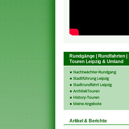
Rundgänge | Rundfahrten |
Touren Leipzig & Umland
Nachtwächter-Rundgang
Stadtführung Leipzig
Stadtrundfahrt Leipzig
ArchitekTouren
History-Touren
Meine Angebote
Artikel & Berichte