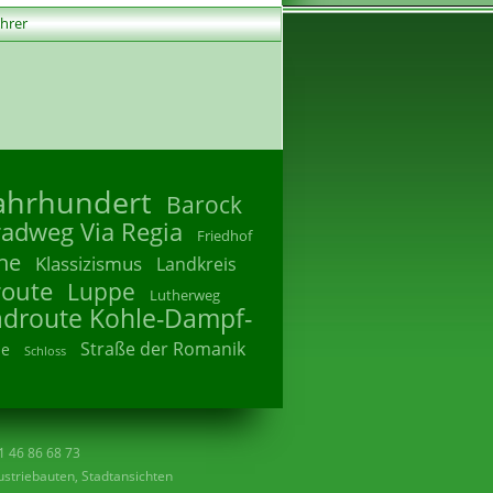
ührer
Jahrhundert
Barock
radweg Via Regia
Friedhof
he
Klassizismus
Landkreis
route
Luppe
Lutherweg
adroute Kohle-Dampf-
Straße der Romanik
he
Schloss
41 46 86 68 73
striebauten, Stadtansichten