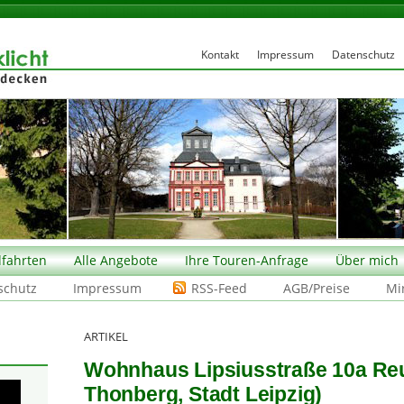
Kontakt
Impressum
Datenschutz
fahrten
Alle Angebote
Ihre Touren-Anfrage
Über mich
schutz
Impressum
RSS-Feed
AGB/Preise
Mi
ARTIKEL
Wohnhaus Lipsiusstraße 10a Reu
Thonberg, Stadt Leipzig)