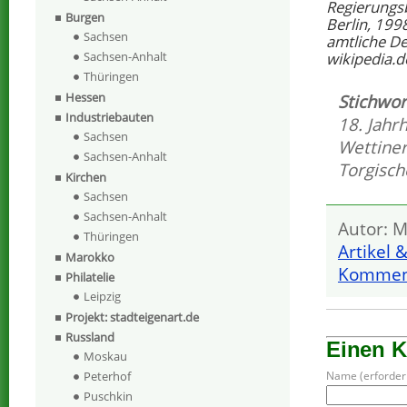
Regierungs
Burgen
Berlin, 199
Sachsen
amtliche D
Sachsen-Anhalt
wikipedia.d
Thüringen
Hessen
Stichwor
Industriebauten
18. Jahr
Sachsen
Wettine
Sachsen-Anhalt
Torgisc
Kirchen
Sachsen
Sachsen-Anhalt
Autor: M
Thüringen
Artikel 
Marokko
Komment
Philatelie
Leipzig
Projekt: stadteigenart.de
Russland
Einen 
Moskau
Peterhof
Name (erforderl
Puschkin