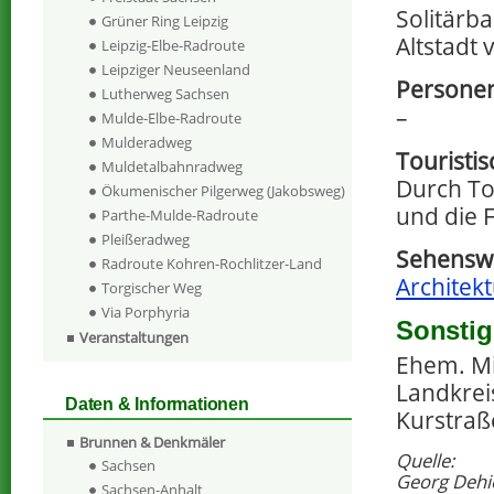
Solitärb
Grüner Ring Leipzig
Altstadt
Leipzig-Elbe-Radroute
Leipziger Neuseenland
Personen
Lutherweg Sachsen
–
Mulde-Elbe-Radroute
Mulderadweg
Touristi
Muldetalbahnradweg
Durch To
Ökumenischer Pilgerweg (Jakobsweg)
und die 
Parthe-Mulde-Radroute
Pleißeradweg
Sehenswe
Radroute Kohren-Rochlitzer-Land
Architek
Torgischer Weg
Via Porphyria
Sonstig
Veranstaltungen
Ehem. Mi
Landkrei
Daten & Informationen
Kurstraß
Brunnen & Denkmäler
Quelle:
Sachsen
Georg Dehi
Sachsen-Anhalt