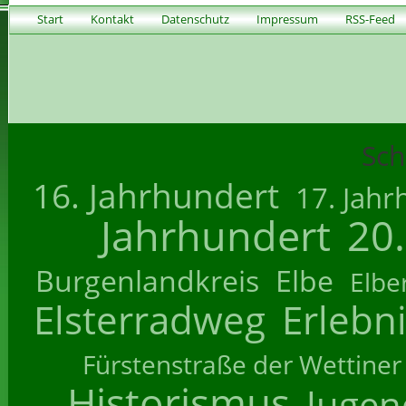
Start
Kontakt
Datenschutz
Impressum
RSS-Feed
Sch
16. Jahrhundert
17. Jahr
Jahrhundert
20
Burgenlandkreis
Elbe
Elbe
Elsterradweg
Erlebn
Fürstenstraße der Wettiner
Historismus
Jugend