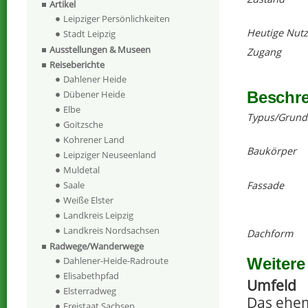
Artikel
Leipziger Persönlichkeiten
Heutige Nut
Stadt Leipzig
Ausstellungen & Museen
Zugang
Reiseberichte
Dahlener Heide
Beschr
Dübener Heide
Elbe
Typus/Grund
Goitzsche
Kohrener Land
Baukörper
Leipziger Neuseenland
Muldetal
Fassade
Saale
Weiße Elster
Landkreis Leipzig
Landkreis Nordsachsen
Dachform
Radwege/Wanderwege
Weitere
Dahlener-Heide-Radroute
Elisabethpfad
Umfeld
Elsterradweg
Das ehem
Freistaat Sachsen