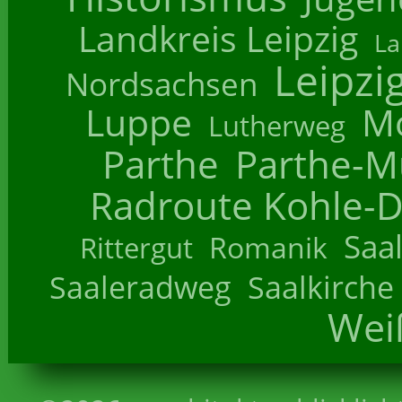
Landkreis Leipzig
La
Leipzi
Nordsachsen
Luppe
M
Lutherweg
Parthe
Parthe-M
Radroute Kohle-D
Saa
Romanik
Rittergut
Saaleradweg
Saalkirche
Wei