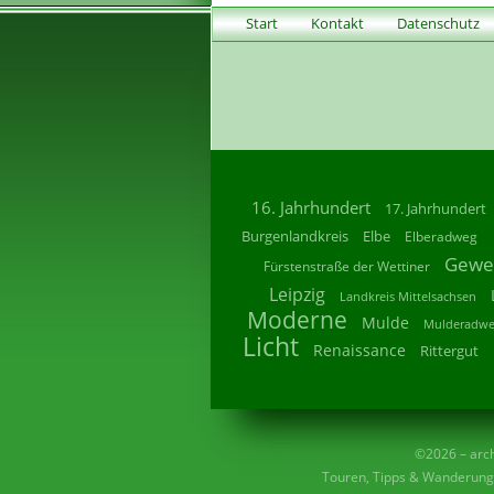
Start
Kontakt
Datenschutz
16. Jahrhundert
17. Jahrhundert
Burgenlandkreis
Elbe
Elberadweg
Gewe
Fürstenstraße der Wettiner
Leipzig
Landkreis Mittelsachsen
Moderne
Mulde
Mulderadw
Licht
Renaissance
Rittergut
©2026 – archi
Touren, Tipps & Wanderunge