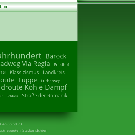
ührer
Jahrhundert
Barock
radweg Via Regia
Friedhof
he
Klassizismus
Landkreis
route
Luppe
Lutherweg
adroute Kohle-Dampf-
Straße der Romanik
he
Schloss
41 46 86 68 73
striebauten, Stadtansichten