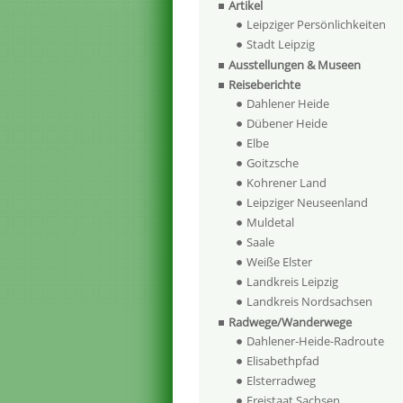
Artikel
Leipziger Persönlichkeiten
Stadt Leipzig
Ausstellungen & Museen
Reiseberichte
Dahlener Heide
Dübener Heide
Elbe
Goitzsche
Kohrener Land
Leipziger Neuseenland
Muldetal
Saale
Weiße Elster
Landkreis Leipzig
Landkreis Nordsachsen
Radwege/Wanderwege
Dahlener-Heide-Radroute
Elisabethpfad
Elsterradweg
Freistaat Sachsen