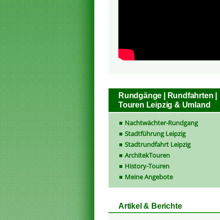
Rundgänge | Rundfahrten |
Touren Leipzig & Umland
Nachtwächter-Rundgang
Stadtführung Leipzig
Stadtrundfahrt Leipzig
ArchitekTouren
History-Touren
Meine Angebote
Artikel & Berichte