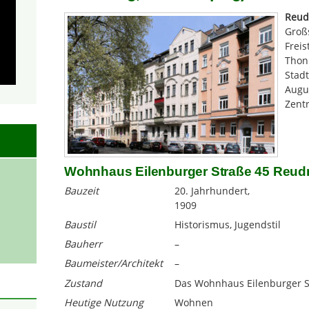
Reud
Groß
Freis
Thonb
Stadt
Augu
Zent
Wohnhaus Eilenburger Straße 45 Reudn
Bauzeit
20. Jahrhundert,
1909
Baustil
Historismus, Jugendstil
Bauherr
–
Baumeister/Architekt
–
Zustand
Das Wohnhaus Eilenburger Str
Heutige Nutzung
Wohnen