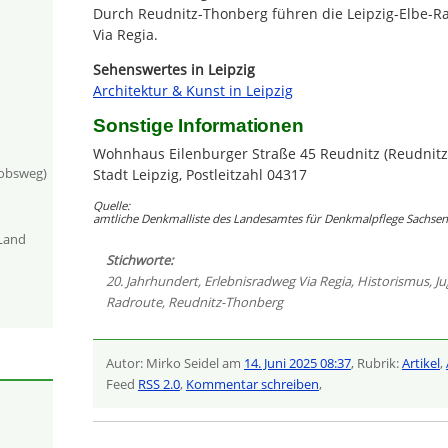
Durch Reudnitz-Thonberg führen die Leipzig-Elbe-R
Via Regia.
Sehenswertes in Leipzig
Architektur & Kunst in Leipzig
Sonstige Informationen
Wohnhaus Eilenburger Straße 45 Reudnitz (Reudnitz
kobsweg)
Stadt Leipzig, Postleitzahl 04317
Quelle:
amtliche Denkmalliste des Landesamtes für Denkmalpflege Sachsen 
-Land
Stichworte:
20. Jahrhundert
,
Erlebnisradweg Via Regia
,
Historismus
,
Ju
Radroute
,
Reudnitz-Thonberg
Autor: Mirko Seidel am
14. Juni 2025 08:37
, Rubrik:
Artikel
,
Feed
RSS 2.0
,
Kommentar schreiben
,