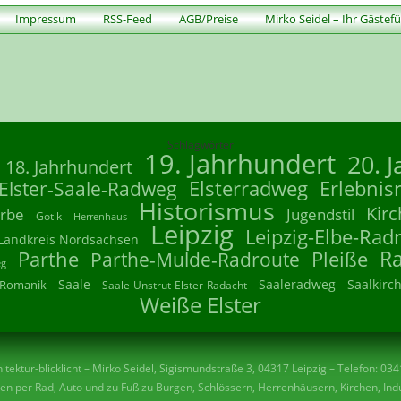
Impressum
RSS-Feed
AGB/Preise
Mirko Seidel – Ihr Gästef
Schlagwörter
19. Jahrhundert
20. 
18. Jahrhundert
Elsterradweg
Erlebnis
Elster-Saale-Radweg
Historismus
Kirc
rbe
Jugendstil
Gotik
Herrenhaus
Leipzig
Leipzig-Elbe-Rad
Landkreis Nordsachsen
R
Parthe
Parthe-Mulde-Radroute
Pleiße
eg
Saale
Saaleradweg
Saalkirc
Romanik
Saale-Unstrut-Elster-Radacht
Weiße Elster
tektur-blicklicht – Mirko Seidel, Sigismundstraße 3, 04317 Leipzig – Telefon: 03
n per Rad, Auto und zu Fuß zu Burgen, Schlössern, Herrenhäusern, Kirchen, Indu