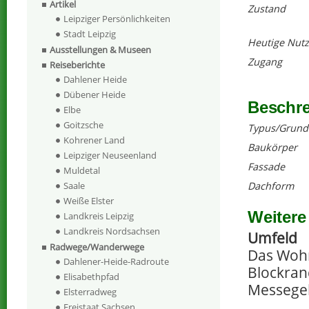
Artikel
Zustand
Leipziger Persönlichkeiten
Stadt Leipzig
Heutige Nut
Ausstellungen & Museen
Zugang
Reiseberichte
Dahlener Heide
Dübener Heide
Beschr
Elbe
Goitzsche
Typus/Grund
Kohrener Land
Baukörper
Leipziger Neuseenland
Fassade
Muldetal
Dachform
Saale
Weiße Elster
Weitere
Landkreis Leipzig
Landkreis Nordsachsen
Umfeld
Radwege/Wanderwege
Das Wohn
Dahlener-Heide-Radroute
Blockran
Elisabethpfad
Messegel
Elsterradweg
Freistaat Sachsen