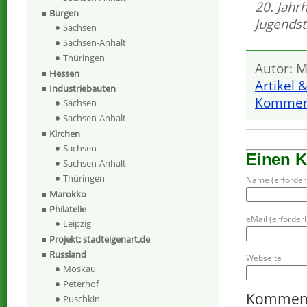
20. Jahr
Burgen
Jugendst
Sachsen
Sachsen-Anhalt
Thüringen
Autor: M
Hessen
Artikel 
Industriebauten
Komment
Sachsen
Sachsen-Anhalt
Kirchen
Sachsen
Einen 
Sachsen-Anhalt
Thüringen
Name (erforderl
Marokko
Philatelie
eMail (erforderli
Leipzig
Projekt: stadteigenart.de
Russland
Webseite
Moskau
Peterhof
Kommen
Puschkin