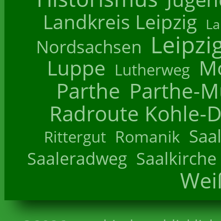
Landkreis Leipzig
La
Leipzi
Nordsachsen
Luppe
M
Lutherweg
Parthe
Parthe-M
Radroute Kohle-D
Saa
Romanik
Rittergut
Saaleradweg
Saalkirche
Wei