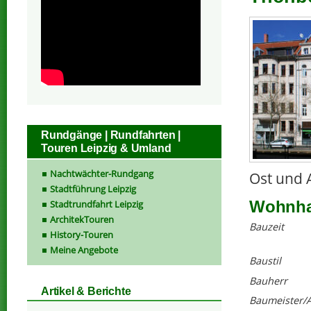
Rundgänge | Rundfahrten |
Touren Leipzig & Umland
Nachtwächter-Rundgang
Ost und 
Stadtführung Leipzig
Wohnhau
Stadtrundfahrt Leipzig
ArchitekTouren
Bauzeit
History-Touren
Meine Angebote
Baustil
Bauherr
Artikel & Berichte
Baumeister/A