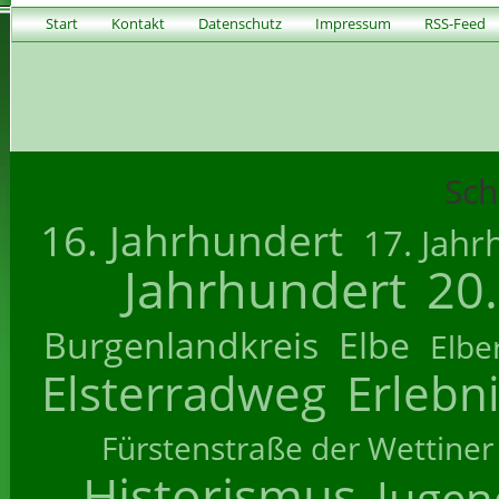
Start
Kontakt
Datenschutz
Impressum
RSS-Feed
Sch
16. Jahrhundert
17. Jahr
Jahrhundert
20
Burgenlandkreis
Elbe
Elbe
Elsterradweg
Erlebn
Fürstenstraße der Wettiner
Historismus
Jugend