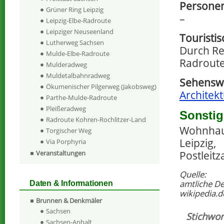
Personen
Grüner Ring Leipzig
–
Leipzig-Elbe-Radroute
Leipziger Neuseenland
Touristi
Lutherweg Sachsen
Durch Re
Mulde-Elbe-Radroute
Radroute
Mulderadweg
Muldetalbahnradweg
Sehenswe
Ökumenischer Pilgerweg (Jakobsweg)
Architekt
Parthe-Mulde-Radroute
Pleißeradweg
Sonstig
Radroute Kohren-Rochlitzer-Land
Wohnhaus
Torgischer Weg
Leipzig,
Via Porphyria
Veranstaltungen
Postleitz
Quelle:
amtliche D
Daten & Informationen
wikipedia.d
Brunnen & Denkmäler
Sachsen
Stichwor
Sachsen-Anhalt