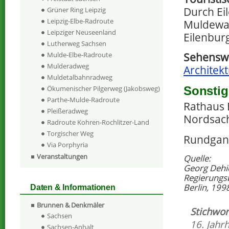
Durch Ei
Grüner Ring Leipzig
Leipzig-Elbe-Radroute
Muldewan
Leipziger Neuseenland
Eilenbur
Lutherweg Sachsen
Mulde-Elbe-Radroute
Sehenswe
Mulderadweg
Architekt
Muldetalbahnradweg
Sonstig
Ökumenischer Pilgerweg (Jakobsweg)
Parthe-Mulde-Radroute
Rathaus E
Pleißeradweg
Nordsach
Radroute Kohren-Rochlitzer-Land
Torgischer Weg
Rundgan
Via Porphyria
Veranstaltungen
Quelle:
Georg Dehi
Regierungs
Berlin, 199
Daten & Informationen
Brunnen & Denkmäler
Stichwor
Sachsen
16. Jahr
Sachsen-Anhalt