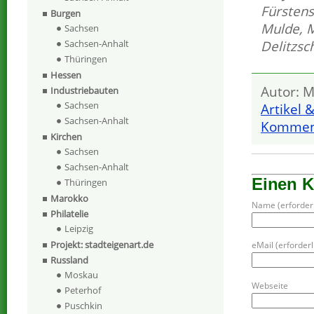
Fürstens
Burgen
Mulde
,
M
Sachsen
Delitzsc
Sachsen-Anhalt
Thüringen
Hessen
Autor: M
Industriebauten
Sachsen
Artikel 
Sachsen-Anhalt
Komment
Kirchen
Sachsen
Sachsen-Anhalt
Einen 
Thüringen
Marokko
Name (erforderl
Philatelie
Leipzig
Projekt: stadteigenart.de
eMail (erforderli
Russland
Moskau
Webseite
Peterhof
Puschkin