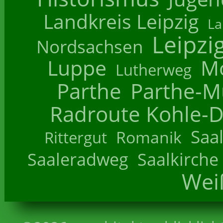
Landkreis Leipzig
La
Leipzi
Nordsachsen
Luppe
M
Lutherweg
Parthe
Parthe-M
Radroute Kohle-D
Saa
Romanik
Rittergut
Saaleradweg
Saalkirche
Wei