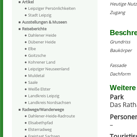
Artikel
Heutige Nut
Leipziger Persönlichkeiten
Zugang
Stadt Leipzig
Ausstellungen & Museen
Reiseberichte
Beschr
Dahlener Heide
Grundriss
Dübener Heide
Elbe
Baukörper
Goitzsche
Kohrener Land
Fassade
Leipziger Neuseenland
Dachform
Muldetal
Saale
Weitere
Weiße Elster
Park
Landkreis Leipzig
Landkreis Nordsachsen
Das Rath
Radwege/Wanderwege
Personen
Dahlener-Heide-Radroute
Elisabethpfad
–
Elsterradweg
Touristi
Freistaat Sachsen