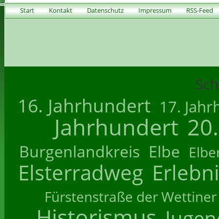
Start
Kontakt
Datenschutz
Impressum
RSS-Feed
Sch
16. Jahrhundert
17. Jahr
Jahrhundert
20
Burgenlandkreis
Elbe
Elbe
Elsterradweg
Erlebn
Fürstenstraße der Wettiner
Historismus
Jugend