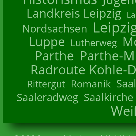
Landkreis Leipzig
La
Leipzi
Nordsachsen
Luppe
M
Lutherweg
Parthe
Parthe-M
Radroute Kohle-D
Saa
Romanik
Rittergut
Saaleradweg
Saalkirche
Wei