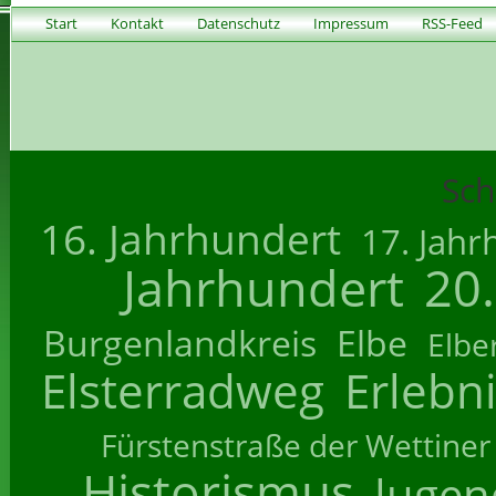
Start
Kontakt
Datenschutz
Impressum
RSS-Feed
Sch
16. Jahrhundert
17. Jahr
Jahrhundert
20
Burgenlandkreis
Elbe
Elbe
Elsterradweg
Erlebn
Fürstenstraße der Wettiner
Historismus
Jugend