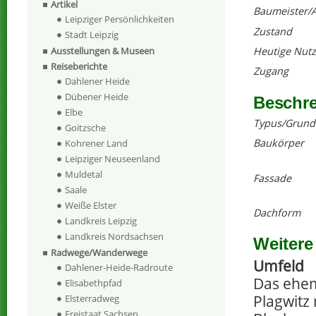
Artikel
Baumeister/A
Leipziger Persönlichkeiten
Zustand
Stadt Leipzig
Heutige Nut
Ausstellungen & Museen
Reiseberichte
Zugang
Dahlener Heide
Dübener Heide
Beschr
Elbe
Typus/Grund
Goitzsche
Baukörper
Kohrener Land
Leipziger Neuseenland
Muldetal
Fassade
Saale
Weiße Elster
Dachform
Landkreis Leipzig
Landkreis Nordsachsen
Weitere
Radwege/Wanderwege
Umfeld
Dahlener-Heide-Radroute
Das ehem
Elisabethpfad
Plagwitz
Elsterradweg
Freistaat Sachsen