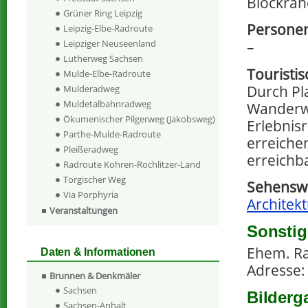
Blockra
Grüner Ring Leipzig
Personen
Leipzig-Elbe-Radroute
–
Leipziger Neuseenland
Lutherweg Sachsen
Touristi
Mulde-Elbe-Radroute
Durch Pl
Mulderadweg
Muldetalbahnradweg
Wanderwe
Ökumenischer Pilgerweg (Jakobsweg)
Erlebnis
Parthe-Mulde-Radroute
erreichen
Pleißeradweg
erreichb
Radroute Kohren-Rochlitzer-Land
Torgischer Weg
Sehenswe
Via Porphyria
Architekt
Veranstaltungen
Sonstig
Ehem. Rat
Daten & Informationen
Adresse:
Brunnen & Denkmäler
Sachsen
Bilderg
Sachsen-Anhalt