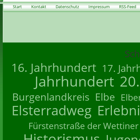
Start
Kontakt
Datenschutz
Impressum
RSS-Feed
Sch
16. Jahrhundert
17. Jahr
Jahrhundert
20
Burgenlandkreis
Elbe
Elbe
Elsterradweg
Erlebn
Fürstenstraße der Wettiner
Historismus
Jugend