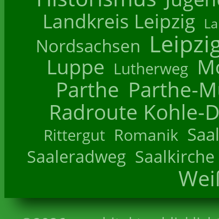
Landkreis Leipzig
La
Leipzi
Nordsachsen
Luppe
M
Lutherweg
Parthe
Parthe-M
Radroute Kohle-D
Saa
Romanik
Rittergut
Saaleradweg
Saalkirche
Wei