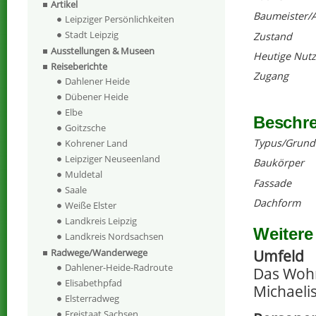
Artikel
Baumeister/A
Leipziger Persönlichkeiten
Stadt Leipzig
Zustand
Ausstellungen & Museen
Heutige Nut
Reiseberichte
Zugang
Dahlener Heide
Dübener Heide
Elbe
Beschr
Goitzsche
Typus/Grund
Kohrener Land
Leipziger Neuseenland
Baukörper
Muldetal
Fassade
Saale
Dachform
Weiße Elster
Landkreis Leipzig
Weitere
Landkreis Nordsachsen
Umfeld
Radwege/Wanderwege
Dahlener-Heide-Radroute
Das Wohn
Elisabethpfad
Michaeli
Elsterradweg
Freistaat Sachsen