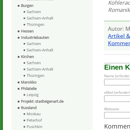
Kohlera
Burgen
Romanik
Sachsen
Sachsen-Anhalt
Thüringen
Autor: M
Hessen
Artikel 
Industriebauten
Komment
Sachsen
Sachsen-Anhalt
Kirchen
Sachsen
Einen 
Sachsen-Anhalt
Thüringen
Name (erforderl
Marokko
Philatelie
eMail (erforderli
Leipzig
Projekt: stadteigenart.de
Russland
Webseite
Moskau
Peterhof
Kommen
Puschkin