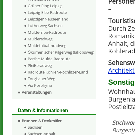
Personen
Grüner Ring Leipzig
–
Leipzig-Elbe-Radroute
Leipziger Neuseenland
Touristi
Lutherweg Sachsen
Durch Ze
Mulde-Elbe-Radroute
Romanik,
Mulderadweg
Anhalt, 
Muldetalbahnradweg
Kohlera
Ökumenischer Pilgerweg (Jakobsweg)
Parthe-Mulde-Radroute
Sehenswe
Pleißeradweg
Architekt
Radroute Kohren-Rochlitzer-Land
Torgischer Weg
Sonstig
Via Porphyria
Wohnhaus 
Veranstaltungen
Burgenla
Postleitz
Daten & Informationen
Brunnen & Denkmäler
Stichwor
Sachsen
Burgenl
Sachsen-Anhalt