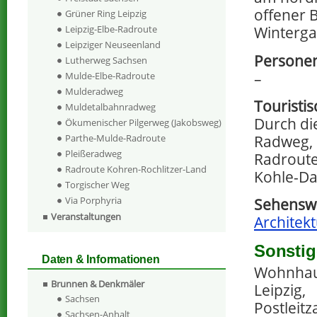
offener
Grüner Ring Leipzig
Winterga
Leipzig-Elbe-Radroute
Leipziger Neuseenland
Personen
Lutherweg Sachsen
–
Mulde-Elbe-Radroute
Mulderadweg
Touristi
Muldetalbahnradweg
Durch die
Ökumenischer Pilgerweg (Jakobsweg)
Radweg, 
Parthe-Mulde-Radroute
Pleißeradweg
Radroute,
Radroute Kohren-Rochlitzer-Land
Kohle-Da
Torgischer Weg
Via Porphyria
Sehenswe
Veranstaltungen
Architekt
Sonstig
Daten & Informationen
Wohnhaus
Brunnen & Denkmäler
Leipzig,
Sachsen
Postleitz
Sachsen-Anhalt