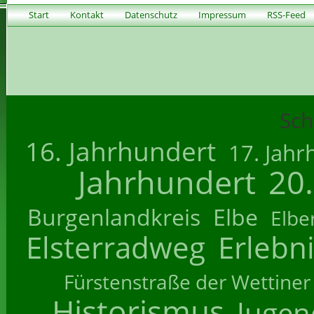
Start
Kontakt
Datenschutz
Impressum
RSS-Feed
Sch
16. Jahrhundert
17. Jahr
Jahrhundert
20
Burgenlandkreis
Elbe
Elbe
Elsterradweg
Erlebn
Fürstenstraße der Wettiner
Historismus
Jugend