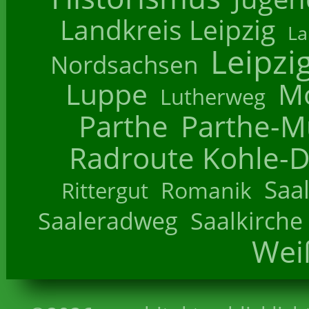
Landkreis Leipzig
La
Leipzi
Nordsachsen
Luppe
M
Lutherweg
Parthe
Parthe-M
Radroute Kohle-D
Saa
Romanik
Rittergut
Saaleradweg
Saalkirche
Wei