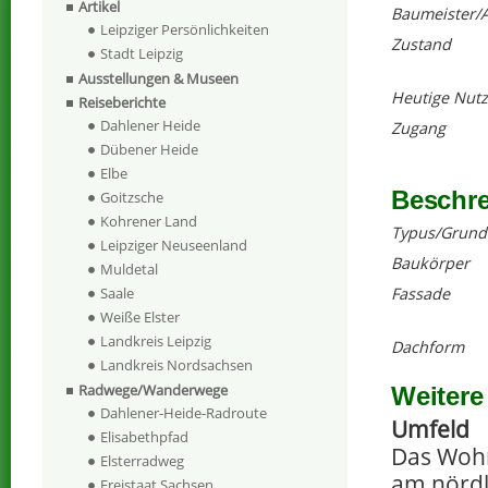
Artikel
Baumeister/A
Leipziger Persönlichkeiten
Zustand
Stadt Leipzig
Ausstellungen & Museen
Heutige Nut
Reiseberichte
Dahlener Heide
Zugang
Dübener Heide
Elbe
Beschr
Goitzsche
Kohrener Land
Typus/Grund
Leipziger Neuseenland
Baukörper
Muldetal
Fassade
Saale
Weiße Elster
Landkreis Leipzig
Dachform
Landkreis Nordsachsen
Radwege/Wanderwege
Weitere
Dahlener-Heide-Radroute
Umfeld
Elisabethpfad
Das Wohn
Elsterradweg
am nördl
Freistaat Sachsen