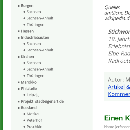
Burgen
Quelle:
Sachsen
amtliche D
wikipedia.d
Sachsen-Anhalt
Thüringen
Stichwor
Hessen
Industriebauten
19. Jahr
Sachsen
Erlebnis
Sachsen-Anhalt
Elbe-Ra
Kirchen
Radroute
Sachsen
Sachsen-Anhalt
Thüringen
Autor: M
Marokko
Artikel 
Philatelie
Komment
Leipzig
Projekt: stadteigenart.de
Russland
Moskau
Einen 
Peterhof
Puschkin
Name (erforderl