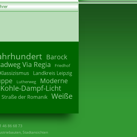
ührer
Jahrhundert
Barock
radweg Via Regia
Friedhof
Klassizismus
Landkreis Leipzig
uppe
Moderne
Lutherweg
 Kohle-Dampf-Licht
Weiße
Straße der Romanik
41 46 86 68 73
striebauten, Stadtansichten