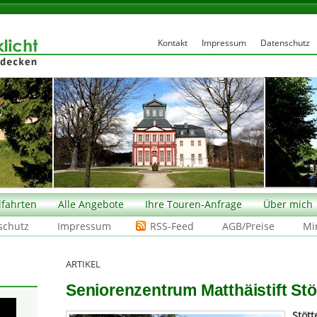
Kontakt
Impressum
Datenschutz
fahrten
Alle Angebote
Ihre Touren-Anfrage
Über mich
schutz
Impressum
RSS-Feed
AGB/Preise
Mi
ARTIKEL
Seniorenzentrum Matthäistift Stöt
Stött