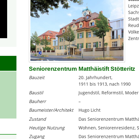
Leipz
Sachs
Stadt
Reud
Völk
Zentr
Seniorenzentrum Matthäistift Stötteritz
Bauzeit
20. Jahrhundert,
1911 bis 1913, nach 1990
Baustil
Jugendstil, Reformstil, Mode
Bauherr
–
Baumeister/Architekt
Hugo Licht
Zustand
Das Seniorenzentrum Matthäist
Heutige Nutzung
Wohnen, Seniorenresidenz, S
Zugang
Das Seniorenzentrum Matthäis