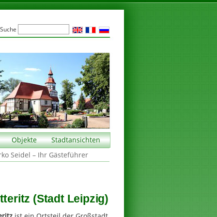
Suche
Objekte
Stadtansichten
rko Seidel – Ihr Gästeführer
teritz (Stadt Leipzig)
eritz
ist ein Ortsteil der Großstadt