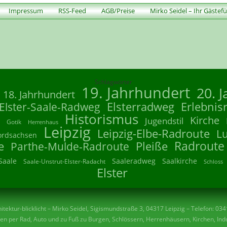
Impressum
RSS-Feed
AGB/Preise
Mirko Seidel – Ihr Gästef
Schlagwörter
19. Jahrhundert
20. 
18. Jahrhundert
Elsterradweg
Erlebnis
Elster-Saale-Radweg
Historismus
Kirche
Jugendstil
Gotik
Herrenhaus
Leipzig
Leipzig-Elbe-Radroute
L
ordsachsen
Radroute
e
Parthe-Mulde-Radroute
Pleiße
Saale
Saaleradweg
Saalkirche
Saale-Unstrut-Elster-Radacht
Schloss
Elster
tektur-blicklicht – Mirko Seidel, Sigismundstraße 3, 04317 Leipzig – Telefon: 03
n per Rad, Auto und zu Fuß zu Burgen, Schlössern, Herrenhäusern, Kirchen, Indu