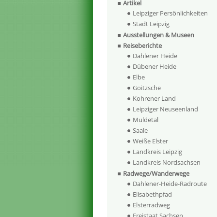
Artikel
Leipziger Persönlichkeiten
Stadt Leipzig
Ausstellungen & Museen
Reiseberichte
Dahlener Heide
Dübener Heide
Elbe
Goitzsche
Kohrener Land
Leipziger Neuseenland
Muldetal
Saale
Weiße Elster
Landkreis Leipzig
Landkreis Nordsachsen
Radwege/Wanderwege
Dahlener-Heide-Radroute
Elisabethpfad
Elsterradweg
Freistaat Sachsen