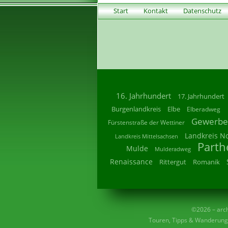
Start
Kontakt
Datenschutz
16. Jahrhundert
17. Jahrhundert
Burgenlandkreis
Elbe
Elberadweg
Gewerbe
Fürstenstraße der Wettiner
Landkreis N
Landkreis Mittelsachsen
Parth
Mulde
Mulderadweg
Renaissance
Rittergut
Romanik
©2026 – archi
Touren, Tipps & Wanderunge