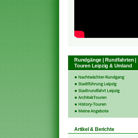
Rundgänge | Rundfahrten |
Touren Leipzig & Umland
Nachtwächter-Rundgang
Stadtführung Leipzig
Stadtrundfahrt Leipzig
ArchitekTouren
History-Touren
Meine Angebote
Artikel & Berichte