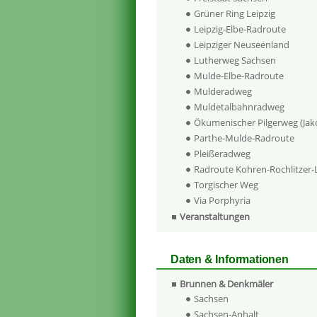
Grüner Ring Leipzig
Leipzig-Elbe-Radroute
Leipziger Neuseenland
Lutherweg Sachsen
Mulde-Elbe-Radroute
Mulderadweg
Muldetalbahnradweg
Ökumenischer Pilgerweg (Ja
Parthe-Mulde-Radroute
Pleißeradweg
Radroute Kohren-Rochlitzer
Torgischer Weg
Via Porphyria
Veranstaltungen
Daten & Informationen
Brunnen & Denkmäler
Sachsen
Sachsen-Anhalt