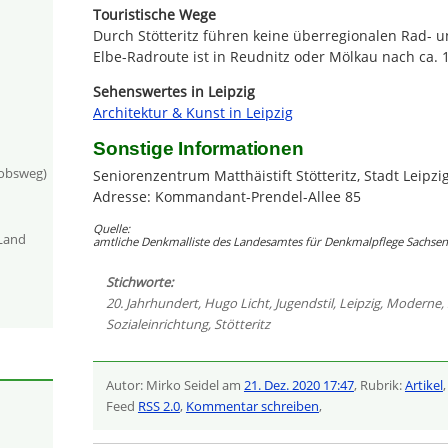
Touristische Wege
Durch Stötteritz führen keine überregionalen Rad- 
Elbe-Radroute ist in Reudnitz oder Mölkau nach ca. 1
Sehenswertes in Leipzig
Architektur & Kunst in Leipzig
Sonstige Informationen
kobsweg)
Seniorenzentrum Matthäistift Stötteritz, Stadt Leipzig
Adresse: Kommandant-Prendel-Allee 85
Quelle:
-Land
amtliche Denkmalliste des Landesamtes für Denkmalpflege Sachsen 
Stichworte:
20. Jahrhundert
,
Hugo Licht
,
Jugendstil
,
Leipzig
,
Moderne
,
Sozialeinrichtung
,
Stötteritz
Autor: Mirko Seidel am
21. Dez. 2020 17:47
, Rubrik:
Artikel
Feed
RSS 2.0
,
Kommentar schreiben
,