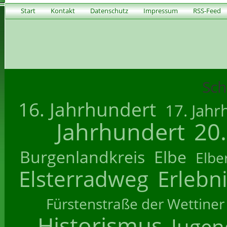
Start
Kontakt
Datenschutz
Impressum
RSS-Feed
Sch
16. Jahrhundert
17. Jahr
Jahrhundert
20
Burgenlandkreis
Elbe
Elbe
Elsterradweg
Erlebn
Fürstenstraße der Wettiner
Historismus
Jugend