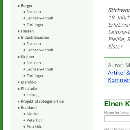
Burgen
Stichwor
Sachsen
19. Jahr
Sachsen-Anhalt
Erlebnis
Thüringen
Leipzig-
Hessen
Industriebauten
Pleiße
,
R
Sachsen
Elster
Sachsen-Anhalt
Kirchen
Sachsen
Autor: M
Sachsen-Anhalt
Artikel 
Thüringen
Komment
Marokko
Philatelie
Leipzig
Projekt: stadteigenart.de
Einen 
Russland
Name (erforderl
Moskau
Peterhof
Puschkin
eMail (erforderli