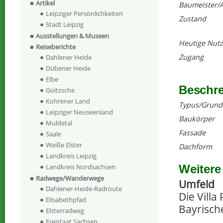
Artikel
Baumeister/A
Leipziger Persönlichkeiten
Zustand
Stadt Leipzig
Ausstellungen & Museen
Heutige Nut
Reiseberichte
Zugang
Dahlener Heide
Dübener Heide
Elbe
Beschr
Goitzsche
Kohrener Land
Typus/Grund
Leipziger Neuseenland
Baukörper
Muldetal
Fassade
Saale
Weiße Elster
Dachform
Landkreis Leipzig
Weitere
Landkreis Nordsachsen
Radwege/Wanderwege
Umfeld
Dahlener-Heide-Radroute
Die Villa
Elisabethpfad
Bayrisch
Elsterradweg
Freistaat Sachsen