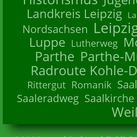
Landkreis Leipzig
La
Leipzi
Nordsachsen
Luppe
M
Lutherweg
Parthe
Parthe-M
Radroute Kohle-D
Saa
Romanik
Rittergut
Saaleradweg
Saalkirche
Wei