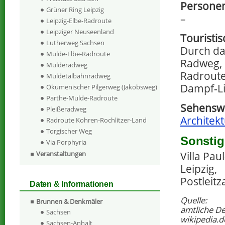
Personen
Grüner Ring Leipzig
–
Leipzig-Elbe-Radroute
Leipziger Neuseenland
Touristi
Lutherweg Sachsen
Durch da
Mulde-Elbe-Radroute
Radweg, 
Mulderadweg
Radroute
Muldetalbahnradweg
Dampf-Li
Ökumenischer Pilgerweg (Jakobsweg)
Parthe-Mulde-Radroute
Sehenswe
Pleißeradweg
Architekt
Radroute Kohren-Rochlitzer-Land
Torgischer Weg
Sonstig
Via Porphyria
Veranstaltungen
Villa Pau
Leipzig,
Postleitz
Daten & Informationen
Quelle:
Brunnen & Denkmäler
amtliche D
Sachsen
wikipedia.d
Sachsen-Anhalt