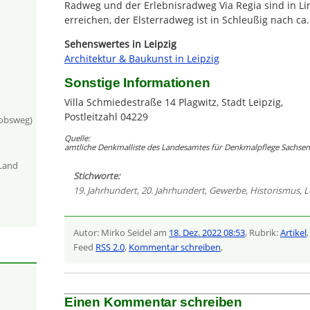
Radweg und der Erlebnisradweg Via Regia sind in Li
erreichen, der Elsterradweg ist in Schleußig nach ca
Sehenswertes in Leipzig
Architektur & Baukunst in Leipzig
Sonstige Informationen
Villa Schmiedestraße 14 Plagwitz, Stadt Leipzig,
Postleitzahl 04229
kobsweg)
Quelle:
amtliche Denkmalliste des Landesamtes für Denkmalpflege Sachsen 
-Land
Stichworte:
19. Jahrhundert
,
20. Jahrhundert
,
Gewerbe
,
Historismus
,
L
Autor: Mirko Seidel am
18. Dez. 2022 08:53
, Rubrik:
Artikel
Feed
RSS 2.0
,
Kommentar schreiben
,
Einen Kommentar schreiben