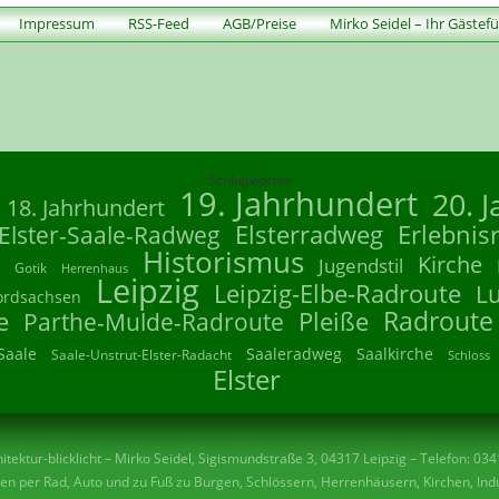
Impressum
RSS-Feed
AGB/Preise
Mirko Seidel – Ihr Gästef
Schlagwörter
19. Jahrhundert
20. 
18. Jahrhundert
Elsterradweg
Erlebnis
Elster-Saale-Radweg
Historismus
Kirche
Jugendstil
Gotik
Herrenhaus
Leipzig
Leipzig-Elbe-Radroute
L
ordsachsen
Radroute
e
Parthe-Mulde-Radroute
Pleiße
Saale
Saaleradweg
Saalkirche
Saale-Unstrut-Elster-Radacht
Schloss
Elster
tektur-blicklicht – Mirko Seidel, Sigismundstraße 3, 04317 Leipzig – Telefon: 03
n per Rad, Auto und zu Fuß zu Burgen, Schlössern, Herrenhäusern, Kirchen, Indu