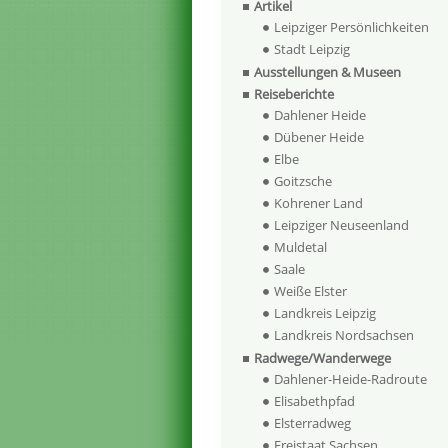
Artikel
Leipziger Persönlichkeiten
Stadt Leipzig
Ausstellungen & Museen
Reiseberichte
Dahlener Heide
Dübener Heide
Elbe
Goitzsche
Kohrener Land
Leipziger Neuseenland
Muldetal
Saale
Weiße Elster
Landkreis Leipzig
Landkreis Nordsachsen
Radwege/Wanderwege
Dahlener-Heide-Radroute
Elisabethpfad
Elsterradweg
Freistaat Sachsen