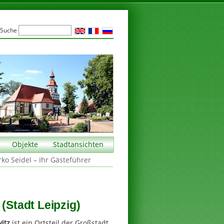
Suche
Objekte
Stadtansichten
rko Seidel – Ihr Gästeführer
(Stadt Leipzig)
itz
ist ein Ortsteil der Großstadt