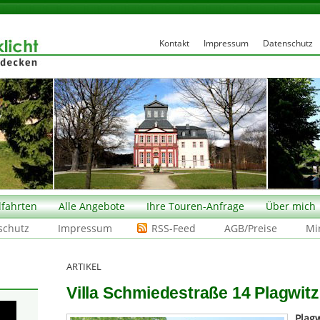
Kontakt
Impressum
Datenschutz
fahrten
Alle Angebote
Ihre Touren-Anfrage
Über mich
schutz
Impressum
RSS-Feed
AGB/Preise
Mi
ARTIKEL
Villa Schmiedestraße 14 Plagwitz 
Plagw