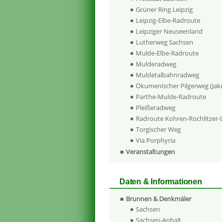
Grüner Ring Leipzig
Leipzig-Elbe-Radroute
Leipziger Neuseenland
Lutherweg Sachsen
Mulde-Elbe-Radroute
Mulderadweg
Muldetalbahnradweg
Ökumenischer Pilgerweg (Ja
Parthe-Mulde-Radroute
Pleißeradweg
Radroute Kohren-Rochlitzer
Torgischer Weg
Via Porphyria
Veranstaltungen
Daten & Informationen
Brunnen & Denkmäler
Sachsen
Sachsen-Anhalt