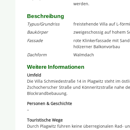
werden.
Beschreibung
Typus/Grundriss
freistehende Villa auf L-för
Baukörper
zweigeschossig auf hohem S
Fassade
rote Klinkerfassade mit San
hölzerner Balkonvorbau
Dachform
Walmdach
Weitere Informationen
Umfeld
Die Villa Schmiedestraße 14 in Plagwitz steht im östl
Zschocherscher Straße und Könneritzstraße nahe der
Blockrandbebauung.
Personen & Geschichte
–
Touristische Wege
Durch Plagwitz führen keine überregionalen Rad- u