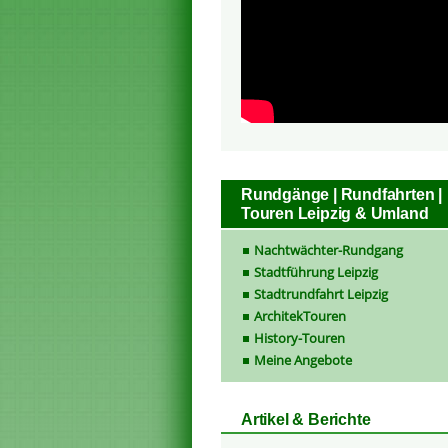
Rundgänge | Rundfahrten |
Touren Leipzig & Umland
Nachtwächter-Rundgang
Stadtführung Leipzig
Stadtrundfahrt Leipzig
ArchitekTouren
History-Touren
Meine Angebote
Artikel & Berichte