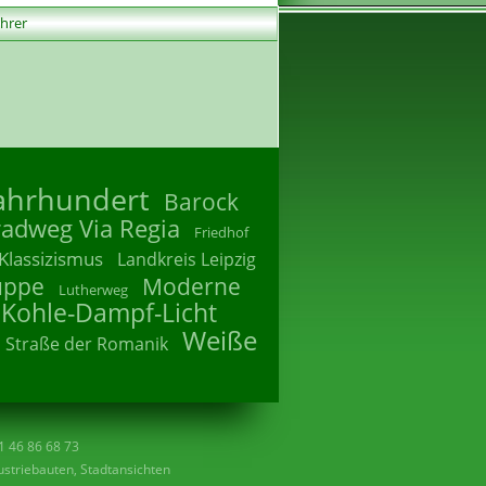
ührer
Jahrhundert
Barock
radweg Via Regia
Friedhof
Klassizismus
Landkreis Leipzig
uppe
Moderne
Lutherweg
 Kohle-Dampf-Licht
Weiße
Straße der Romanik
41 46 86 68 73
striebauten, Stadtansichten