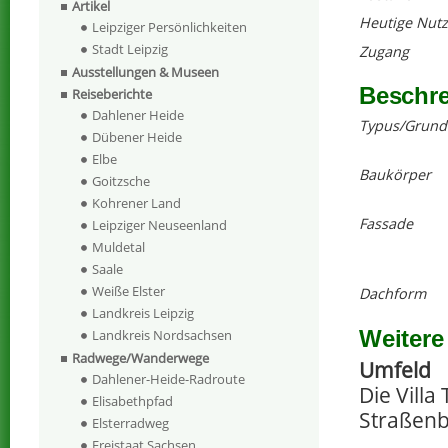
Artikel
Heutige Nut
Leipziger Persönlichkeiten
Stadt Leipzig
Zugang
Ausstellungen & Museen
Beschr
Reiseberichte
Dahlener Heide
Typus/Grund
Dübener Heide
Elbe
Baukörper
Goitzsche
Kohrener Land
Fassade
Leipziger Neuseenland
Muldetal
Saale
Weiße Elster
Dachform
Landkreis Leipzig
Weitere
Landkreis Nordsachsen
Radwege/Wanderwege
Umfeld
Dahlener-Heide-Radroute
Die Villa
Elisabethpfad
Straßenb
Elsterradweg
Freistaat Sachsen