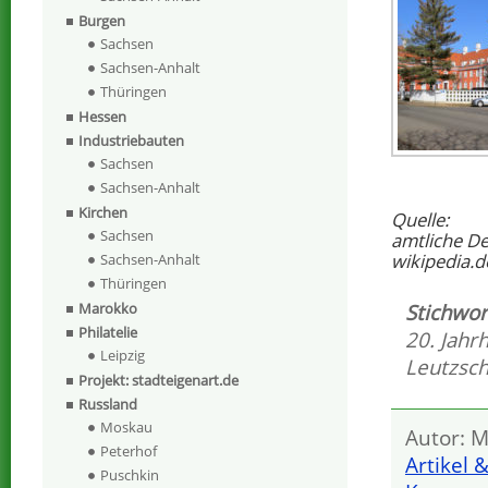
Burgen
Sachsen
Sachsen-Anhalt
Thüringen
Hessen
Industriebauten
Sachsen
Sachsen-Anhalt
Kirchen
Quelle:
Sachsen
amtliche D
wikipedia.d
Sachsen-Anhalt
Thüringen
Stichwor
Marokko
Philatelie
20. Jahr
Leipzig
Leutzsc
Projekt: stadteigenart.de
Russland
Moskau
Autor: M
Peterhof
Artikel 
Puschkin