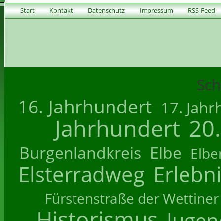
Start
Kontakt
Datenschutz
Impressum
RSS-Feed
Sch
16. Jahrhundert
17. Jahr
Jahrhundert
20
Burgenlandkreis
Elbe
Elbe
Elsterradweg
Erlebn
Fürstenstraße der Wettiner
Historismus
Jugend