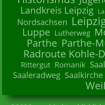
Landkreis Leipzig
La
Leipzi
Nordsachsen
Luppe
M
Lutherweg
Parthe
Parthe-M
Radroute Kohle-D
Saa
Romanik
Rittergut
Saaleradweg
Saalkirche
Wei