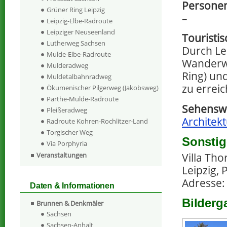
Personen
Grüner Ring Leipzig
–
Leipzig-Elbe-Radroute
Leipziger Neuseenland
Touristi
Lutherweg Sachsen
Durch Le
Mulde-Elbe-Radroute
Wanderwe
Mulderadweg
Ring) un
Muldetalbahnradweg
zu errei
Ökumenischer Pilgerweg (Jakobsweg)
Parthe-Mulde-Radroute
Sehenswe
Pleißeradweg
Architekt
Radroute Kohren-Rochlitzer-Land
Torgischer Weg
Sonstig
Via Porphyria
Villa Th
Veranstaltungen
Leipzig, 
Adresse:
Daten & Informationen
Bilderga
Brunnen & Denkmäler
Sachsen
Sachsen-Anhalt